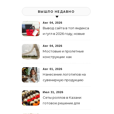
ВЫШЛО НЕДАВНО
Авг 04, 2026
Вывод сайта в топ яндекса
и гугл в 2026 году, новые
недостижимые реалии
Авг 04, 2026
Мостовые и пролетные
конструкции: как
организовать
изготовление и поставку
Авг 01, 2026
Нанесение логотипов на
сувенирную продукцию
Июл 31, 2026
Сеты роллов в Казани:
готовое решение для
ужина и встречи с