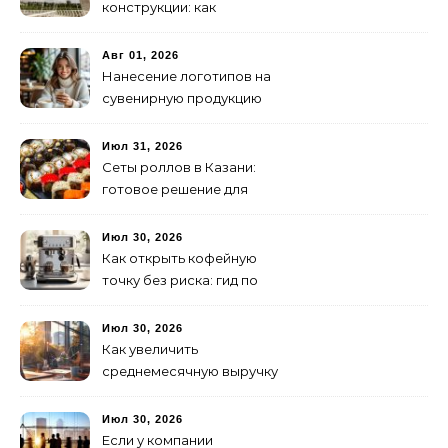
конструкции: как
организовать
изготовление и поставку
Авг 01, 2026
Нанесение логотипов на
сувенирную продукцию
Июл 31, 2026
Сеты роллов в Казани:
готовое решение для
ужина и встречи с
друзьями
Июл 30, 2026
Как открыть кофейную
точку без риска: гид по
аренде для начинающих
Июл 30, 2026
Как увеличить
среднемесячную выручку
малого бизнеса без
лишних затрат
Июл 30, 2026
Если у компании