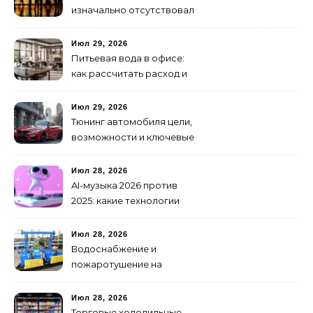
изначально отсутствовал
брендинг: с чего начать и
как не утонуть в хаосе
Июл 29, 2026
Питьевая вода в офисе:
как рассчитать расход и
организовать снабжение
Июл 29, 2026
Тюнинг автомобиля цели,
возможности и ключевые
особенности доработки
транспортных средств
Июл 28, 2026
AI-музыка 2026 против
2025: какие технологии
стали мощнее и почему
создание клипов
Июл 28, 2026
изменилось навсегда
Водоснабжение и
пожаротушение на
объекте: какое
оборудование
Июл 28, 2026
предусмотреть заранее
Торговые холодильные