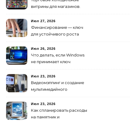
витрины для магазинов.
Июл 27, 2026
Финансирование — ключ
для устойчивого роста
любого бизнеса
Июл 26, 2026
Что делать, если Windows
не принимает ключ
активации
Июл 23, 2026
Видеомэппинг и создание
мультимедийного
контента: технологии
будущего для пространств
Июл 23, 2026
Как спланировать расходы
на памятник и
благоустройство могилы
без лишних переплат