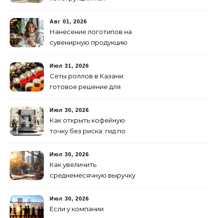
организовать
изготовление и поставку
Авг 01, 2026
Нанесение логотипов на
сувенирную продукцию
Июл 31, 2026
Сеты роллов в Казани:
готовое решение для
ужина и встречи с
друзьями
Июл 30, 2026
Как открыть кофейную
точку без риска: гид по
аренде для начинающих
Июл 30, 2026
Как увеличить
среднемесячную выручку
малого бизнеса без
лишних затрат
Июл 30, 2026
Если у компании