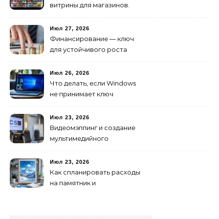
витрины для магазинов.
Июл 27, 2026
Финансирование — ключ
для устойчивого роста
любого бизнеса
Июл 26, 2026
Что делать, если Windows
не принимает ключ
активации
Июл 23, 2026
Видеомэппинг и создание
мультимедийного
контента: технологии
будущего для пространств
Июл 23, 2026
Как спланировать расходы
на памятник и
благоустройство могилы
без лишних переплат