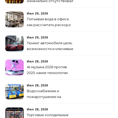
изначально отсутствовал
брендинг: с чего начать и
как не утонуть в хаосе
Июл 29, 2026
Питьевая вода в офисе:
как рассчитать расход и
организовать снабжение
Июл 29, 2026
Тюнинг автомобиля цели,
возможности и ключевые
особенности доработки
транспортных средств
Июл 28, 2026
AI-музыка 2026 против
2025: какие технологии
стали мощнее и почему
создание клипов
Июл 28, 2026
изменилось навсегда
Водоснабжение и
пожаротушение на
объекте: какое
оборудование
Июл 28, 2026
предусмотреть заранее
Торговые холодильные