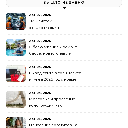
ВЫШЛО НЕДАВНО
Авг 07, 2026
TMS‑системы
автоматизация
транспортных процессов
Авг 07, 2026
Обслуживание и ремонт
бассейнов ключевые
услуги
Авг 04, 2026
Вывод сайта в топ яндекса
и гугл в 2026 году, новые
недостижимые реалии
Авг 04, 2026
Мостовые и пролетные
конструкции: как
организовать
изготовление и поставку
Авг 01, 2026
Нанесение логотипов на