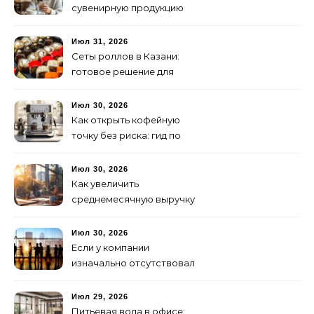
сувенирную продукцию
Июл 31, 2026
Сеты роллов в Казани:
готовое решение для
ужина и встречи с
друзьями
Июл 30, 2026
Как открыть кофейную
точку без риска: гид по
аренде для начинающих
Июл 30, 2026
Как увеличить
среднемесячную выручку
малого бизнеса без
лишних затрат
Июл 30, 2026
Если у компании
изначально отсутствовал
брендинг: с чего начать и
как не утонуть в хаосе
Июл 29, 2026
Питьевая вода в офисе: