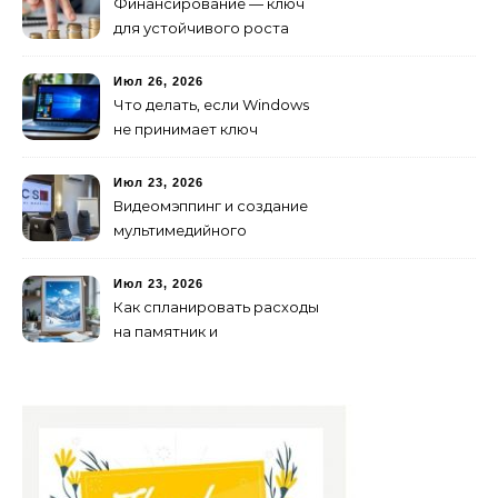
Финансирование — ключ
для устойчивого роста
любого бизнеса
Июл 26, 2026
Что делать, если Windows
не принимает ключ
активации
Июл 23, 2026
Видеомэппинг и создание
мультимедийного
контента: технологии
будущего для пространств
Июл 23, 2026
Как спланировать расходы
на памятник и
благоустройство могилы
без лишних переплат