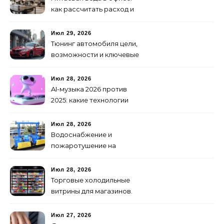
как рассчитать расход и
организовать снабжение
Июл 29, 2026
Тюнинг автомобиля цели,
возможности и ключевые
особенности доработки
транспортных средств
Июл 28, 2026
AI-музыка 2026 против
2025: какие технологии
стали мощнее и почему
создание клипов
Июл 28, 2026
изменилось навсегда
Водоснабжение и
пожаротушение на
объекте: какое
оборудование
Июл 28, 2026
предусмотреть заранее
Торговые холодильные
витрины для магазинов.
Июл 27, 2026