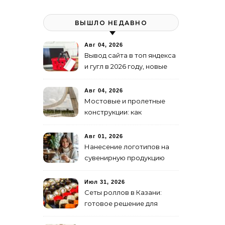
ВЫШЛО НЕДАВНО
Авг 04, 2026
Вывод сайта в топ яндекса
и гугл в 2026 году, новые
недостижимые реалии
Авг 04, 2026
Мостовые и пролетные
конструкции: как
организовать
изготовление и поставку
Авг 01, 2026
Нанесение логотипов на
сувенирную продукцию
Июл 31, 2026
Сеты роллов в Казани:
готовое решение для
ужина и встречи с