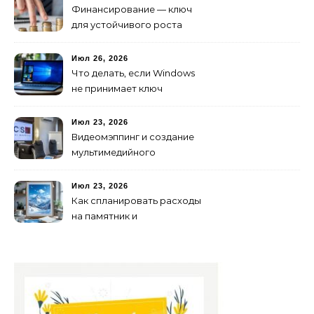
Финансирование — ключ
для устойчивого роста
любого бизнеса
Июл 26, 2026
Что делать, если Windows
не принимает ключ
активации
Июл 23, 2026
Видеомэппинг и создание
мультимедийного
контента: технологии
будущего для пространств
Июл 23, 2026
Как спланировать расходы
на памятник и
благоустройство могилы
без лишних переплат