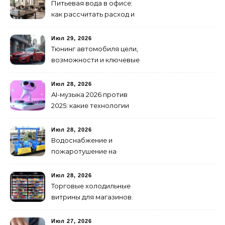
Питьевая вода в офисе:
как рассчитать расход и
организовать снабжение
Июл 29, 2026
Тюнинг автомобиля цели,
возможности и ключевые
особенности доработки
транспортных средств
Июл 28, 2026
AI-музыка 2026 против
2025: какие технологии
стали мощнее и почему
создание клипов
Июл 28, 2026
изменилось навсегда
Водоснабжение и
пожаротушение на
объекте: какое
оборудование
Июл 28, 2026
предусмотреть заранее
Торговые холодильные
витрины для магазинов.
Июл 27, 2026