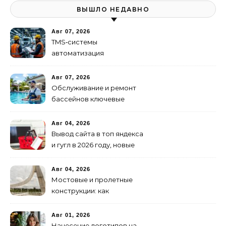
ВЫШЛО НЕДАВНО
Авг 07, 2026
TMS‑системы
автоматизация
транспортных процессов
Авг 07, 2026
Обслуживание и ремонт
бассейнов ключевые
услуги
Авг 04, 2026
Вывод сайта в топ яндекса
и гугл в 2026 году, новые
недостижимые реалии
Авг 04, 2026
Мостовые и пролетные
конструкции: как
организовать
изготовление и поставку
Авг 01, 2026
Нанесение логотипов на