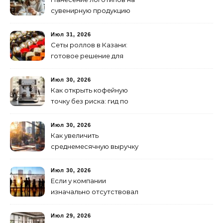
сувенирную продукцию
Июл 31, 2026
Сеты роллов в Казани:
готовое решение для
ужина и встречи с
друзьями
Июл 30, 2026
Как открыть кофейную
точку без риска: гид по
аренде для начинающих
Июл 30, 2026
Как увеличить
среднемесячную выручку
малого бизнеса без
лишних затрат
Июл 30, 2026
Если у компании
изначально отсутствовал
брендинг: с чего начать и
как не утонуть в хаосе
Июл 29, 2026