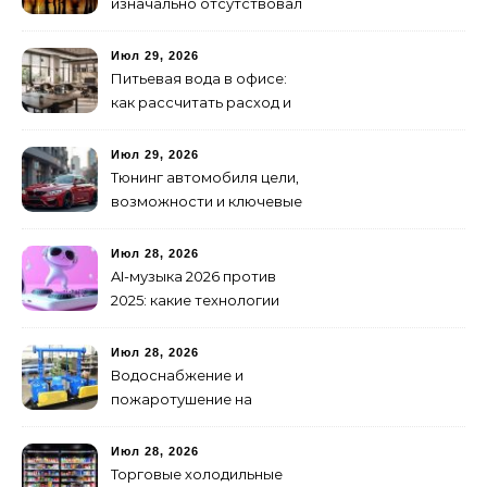
изначально отсутствовал
брендинг: с чего начать и
как не утонуть в хаосе
Июл 29, 2026
Питьевая вода в офисе:
как рассчитать расход и
организовать снабжение
Июл 29, 2026
Тюнинг автомобиля цели,
возможности и ключевые
особенности доработки
транспортных средств
Июл 28, 2026
AI-музыка 2026 против
2025: какие технологии
стали мощнее и почему
создание клипов
Июл 28, 2026
изменилось навсегда
Водоснабжение и
пожаротушение на
объекте: какое
оборудование
Июл 28, 2026
предусмотреть заранее
Торговые холодильные