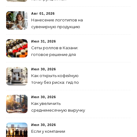
организовать
изготовление и поставку
Авг 01, 2026
Нанесение логотипов на
сувенирную продукцию
Июл 31, 2026
Сеты роллов в Казани:
готовое решение для
ужина и встречи с
друзьями
Июл 30, 2026
Как открыть кофейную
точку без риска: гид по
аренде для начинающих
Июл 30, 2026
Как увеличить
среднемесячную выручку
малого бизнеса без
лишних затрат
Июл 30, 2026
Если у компании