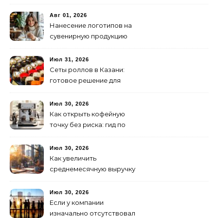
организовать
изготовление и поставку
Авг 01, 2026
Нанесение логотипов на
сувенирную продукцию
Июл 31, 2026
Сеты роллов в Казани:
готовое решение для
ужина и встречи с
друзьями
Июл 30, 2026
Как открыть кофейную
точку без риска: гид по
аренде для начинающих
Июл 30, 2026
Как увеличить
среднемесячную выручку
малого бизнеса без
лишних затрат
Июл 30, 2026
Если у компании
изначально отсутствовал