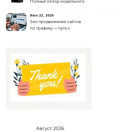
Полный обзор модельного
ряда и технологий 2026
года
Июл 22, 2026
Seo продвижение сайтов
по трафику — путь к
развитию бизнеса в
онлайне
Август 2026