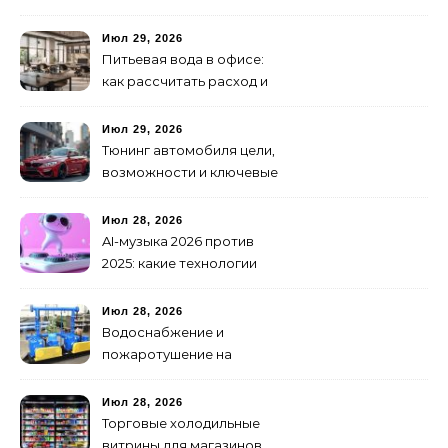
брендинг: с чего начать и
как не утонуть в хаосе
Июл 29, 2026
Питьевая вода в офисе:
как рассчитать расход и
организовать снабжение
Июл 29, 2026
Тюнинг автомобиля цели,
возможности и ключевые
особенности доработки
транспортных средств
Июл 28, 2026
AI-музыка 2026 против
2025: какие технологии
стали мощнее и почему
создание клипов
Июл 28, 2026
изменилось навсегда
Водоснабжение и
пожаротушение на
объекте: какое
оборудование
Июл 28, 2026
предусмотреть заранее
Торговые холодильные
витрины для магазинов.