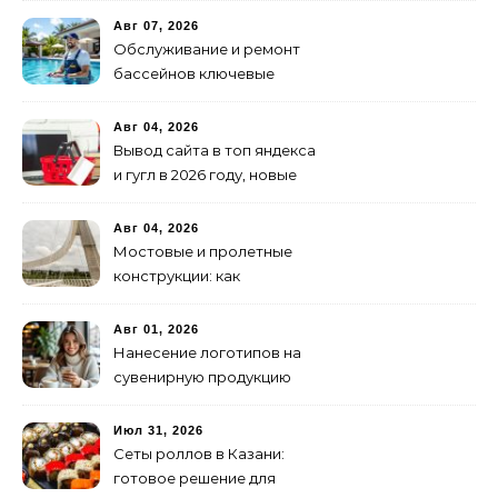
Авг 07, 2026
Обслуживание и ремонт
бассейнов ключевые
услуги
Авг 04, 2026
Вывод сайта в топ яндекса
и гугл в 2026 году, новые
недостижимые реалии
Авг 04, 2026
Мостовые и пролетные
конструкции: как
организовать
изготовление и поставку
Авг 01, 2026
Нанесение логотипов на
сувенирную продукцию
Июл 31, 2026
Сеты роллов в Казани:
готовое решение для