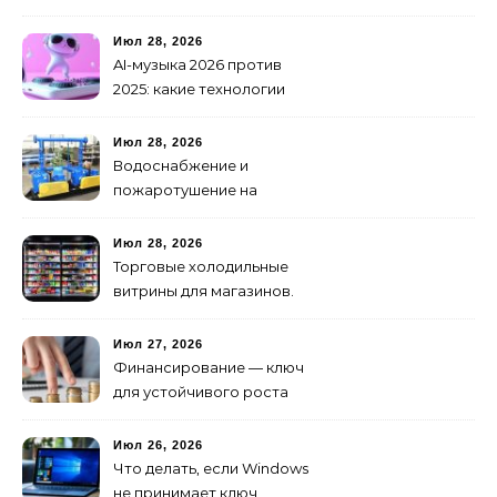
особенности доработки
транспортных средств
Июл 28, 2026
AI-музыка 2026 против
2025: какие технологии
стали мощнее и почему
создание клипов
Июл 28, 2026
изменилось навсегда
Водоснабжение и
пожаротушение на
объекте: какое
оборудование
Июл 28, 2026
предусмотреть заранее
Торговые холодильные
витрины для магазинов.
Июл 27, 2026
Финансирование — ключ
для устойчивого роста
любого бизнеса
Июл 26, 2026
Что делать, если Windows
не принимает ключ