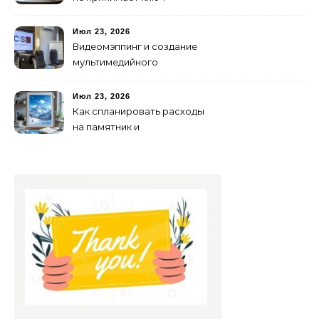
активации
Июл 23, 2026
Видеомэппинг и создание
мультимедийного
контента: технологии
будущего для пространств
Июл 23, 2026
Как спланировать расходы
на памятник и
благоустройство могилы
без лишних переплат