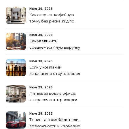
ужина и встречи с
друзьями
Июл 30, 2026
Как открыть кофейную
точку без риска: гид по
аренде для начинающих
Июл 30, 2026
Как увеличить
среднемесячную выручку
малого бизнеса без
лишних затрат
Июл 30, 2026
Если у компании
изначально отсутствовал
брендинг: с чего начать и
как не утонуть в хаосе
Июл 29, 2026
Питьевая вода в офисе:
как рассчитать расход и
организовать снабжение
Июл 29, 2026
Тюнинг автомобиля цели,
возможности и ключевые