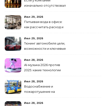
Если у компании
изначально отсутствовал
брендинг: с чего начать и
как не утонуть в хаосе
Июл 29, 2026
Питьевая вода в офисе:
как рассчитать расход и
организовать снабжение
Июл 29, 2026
Тюнинг автомобиля цели,
возможности и ключевые
особенности доработки
транспортных средств
Июл 28, 2026
AI-музыка 2026 против
2025: какие технологии
стали мощнее и почему
создание клипов
Июл 28, 2026
изменилось навсегда
Водоснабжение и
пожаротушение на
объекте: какое
оборудование
Июл 28, 2026