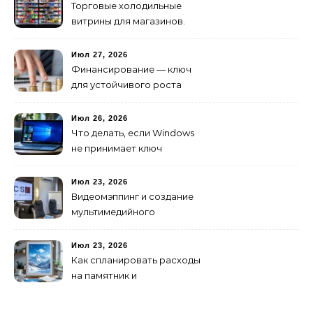
предусмотреть заранее
Торговые холодильные
витрины для магазинов.
Июл 27, 2026
Финансирование — ключ
для устойчивого роста
любого бизнеса
Июл 26, 2026
Что делать, если Windows
не принимает ключ
активации
Июл 23, 2026
Видеомэппинг и создание
мультимедийного
контента: технологии
будущего для пространств
Июл 23, 2026
Как спланировать расходы
на памятник и
благоустройство могилы
без лишних переплат