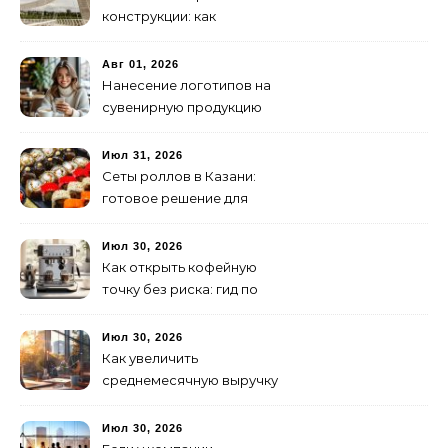
конструкции: как
организовать
изготовление и поставку
Авг 01, 2026
Нанесение логотипов на
сувенирную продукцию
Июл 31, 2026
Сеты роллов в Казани:
готовое решение для
ужина и встречи с
друзьями
Июл 30, 2026
Как открыть кофейную
точку без риска: гид по
аренде для начинающих
Июл 30, 2026
Как увеличить
среднемесячную выручку
малого бизнеса без
лишних затрат
Июл 30, 2026