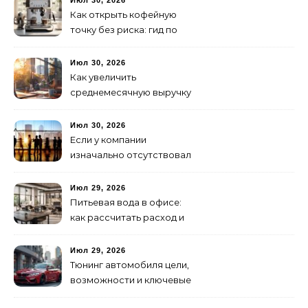
Июл 30, 2026
Как открыть кофейную
точку без риска: гид по
аренде для начинающих
Июл 30, 2026
Как увеличить
среднемесячную выручку
малого бизнеса без
лишних затрат
Июл 30, 2026
Если у компании
изначально отсутствовал
брендинг: с чего начать и
как не утонуть в хаосе
Июл 29, 2026
Питьевая вода в офисе:
как рассчитать расход и
организовать снабжение
Июл 29, 2026
Тюнинг автомобиля цели,
возможности и ключевые
особенности доработки