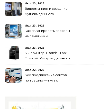
Июл 23, 2026
Видеомэппинг и создание
мультимедийного
контента: технологии
будущего для пространств
Июл 23, 2026
Как спланировать расходы
на памятник и
благоустройство могилы
без лишних переплат
Июл 23, 2026
3D-принтеры Bambu Lab:
Полный обзор модельного
ряда и технологий 2026
года
Июл 22, 2026
Seo продвижение сайтов
по трафику — путь к
развитию бизнеса в
онлайне