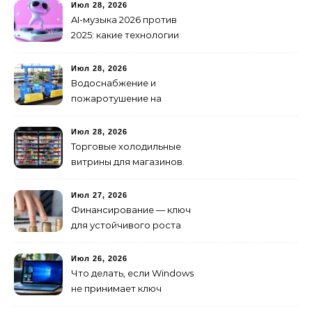
транспортных средств
Июл 28, 2026
AI-музыка 2026 против
2025: какие технологии
стали мощнее и почему
создание клипов
Июл 28, 2026
изменилось навсегда
Водоснабжение и
пожаротушение на
объекте: какое
оборудование
Июл 28, 2026
предусмотреть заранее
Торговые холодильные
витрины для магазинов.
Июл 27, 2026
Финансирование — ключ
для устойчивого роста
любого бизнеса
Июл 26, 2026
Что делать, если Windows
не принимает ключ
активации