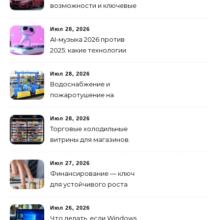
возможности и ключевые
особенности доработки
транспортных средств
Июл 28, 2026
AI-музыка 2026 против
2025: какие технологии
стали мощнее и почему
создание клипов
Июл 28, 2026
изменилось навсегда
Водоснабжение и
пожаротушение на
объекте: какое
оборудование
Июл 28, 2026
предусмотреть заранее
Торговые холодильные
витрины для магазинов.
Июл 27, 2026
Финансирование — ключ
для устойчивого роста
любого бизнеса
Июл 26, 2026
Что делать, если Windows