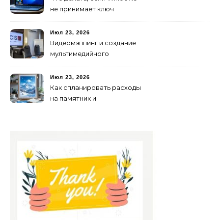
не принимает ключ
активации
Июл 23, 2026
Видеомэппинг и создание
мультимедийного
контента: технологии
будущего для пространств
Июл 23, 2026
Как спланировать расходы
на памятник и
благоустройство могилы
без лишних переплат