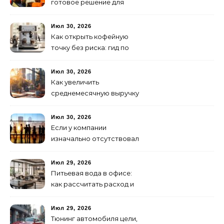
готовое решение для
ужина и встречи с
друзьями
Июл 30, 2026
Как открыть кофейную
точку без риска: гид по
аренде для начинающих
Июл 30, 2026
Как увеличить
среднемесячную выручку
малого бизнеса без
лишних затрат
Июл 30, 2026
Если у компании
изначально отсутствовал
брендинг: с чего начать и
как не утонуть в хаосе
Июл 29, 2026
Питьевая вода в офисе:
как рассчитать расход и
организовать снабжение
Июл 29, 2026
Тюнинг автомобиля цели,