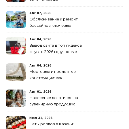
транспортных процессов
Авг 07, 2026
Обслуживание и ремонт
бассейнов ключевые
услуги
Авг 04, 2026
Вывод сайта в топ яндекса
и гугл в 2026 году, новые
недостижимые реалии
Авг 04, 2026
Мостовые и пролетные
конструкции: как
организовать
изготовление и поставку
Авг 01, 2026
Нанесение логотипов на
сувенирную продукцию
Июл 31, 2026
Сеты роллов в Казани: