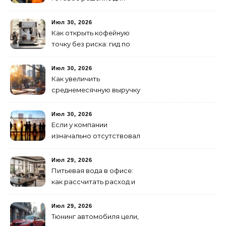
ужина и встречи с
друзьями
Июл 30, 2026
Как открыть кофейную
точку без риска: гид по
аренде для начинающих
Июл 30, 2026
Как увеличить
среднемесячную выручку
малого бизнеса без
лишних затрат
Июл 30, 2026
Если у компании
изначально отсутствовал
брендинг: с чего начать и
как не утонуть в хаосе
Июл 29, 2026
Питьевая вода в офисе:
как рассчитать расход и
организовать снабжение
Июл 29, 2026
Тюнинг автомобиля цели,