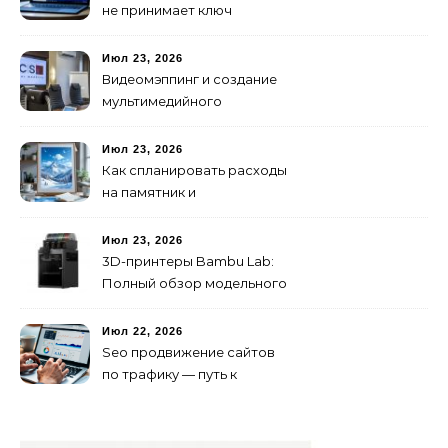
не принимает ключ
активации
Июл 23, 2026
Видеомэппинг и создание
мультимедийного
контента: технологии
будущего для пространств
Июл 23, 2026
Как спланировать расходы
на памятник и
благоустройство могилы
без лишних переплат
Июл 23, 2026
3D-принтеры Bambu Lab:
Полный обзор модельного
ряда и технологий 2026
года
Июл 22, 2026
Seo продвижение сайтов
по трафику — путь к
развитию бизнеса в
онлайне