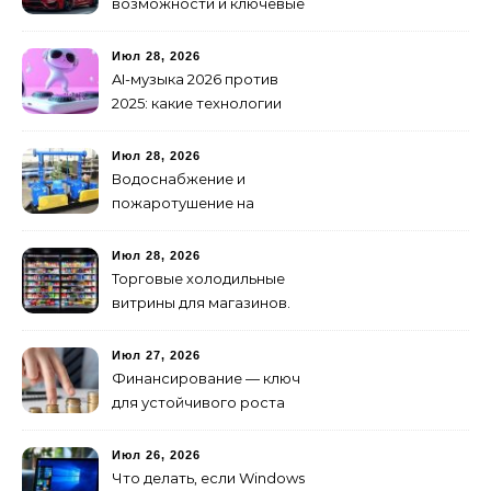
возможности и ключевые
особенности доработки
транспортных средств
Июл 28, 2026
AI-музыка 2026 против
2025: какие технологии
стали мощнее и почему
создание клипов
Июл 28, 2026
изменилось навсегда
Водоснабжение и
пожаротушение на
объекте: какое
оборудование
Июл 28, 2026
предусмотреть заранее
Торговые холодильные
витрины для магазинов.
Июл 27, 2026
Финансирование — ключ
для устойчивого роста
любого бизнеса
Июл 26, 2026
Что делать, если Windows