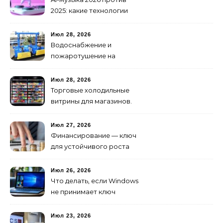
2025: какие технологии
стали мощнее и почему
создание клипов
Июл 28, 2026
изменилось навсегда
Водоснабжение и
пожаротушение на
объекте: какое
оборудование
Июл 28, 2026
предусмотреть заранее
Торговые холодильные
витрины для магазинов.
Июл 27, 2026
Финансирование — ключ
для устойчивого роста
любого бизнеса
Июл 26, 2026
Что делать, если Windows
не принимает ключ
активации
Июл 23, 2026