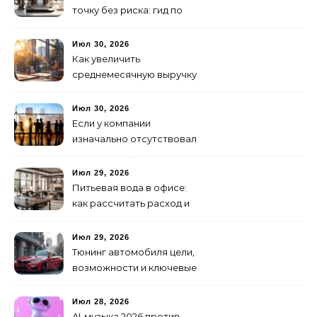
точку без риска: гид по
аренде для начинающих
Июл 30, 2026
Как увеличить
среднемесячную выручку
малого бизнеса без
лишних затрат
Июл 30, 2026
Если у компании
изначально отсутствовал
брендинг: с чего начать и
как не утонуть в хаосе
Июл 29, 2026
Питьевая вода в офисе:
как рассчитать расход и
организовать снабжение
Июл 29, 2026
Тюнинг автомобиля цели,
возможности и ключевые
особенности доработки
транспортных средств
Июл 28, 2026
AI-музыка 2026 против