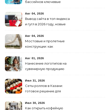
бассейнов ключевые
услуги
Авг 04, 2026
Вывод сайта в топ яндекса
и гугл в 2026 году, новые
недостижимые реалии
Авг 04, 2026
Мостовые и пролетные
конструкции: как
организовать
изготовление и поставку
Авг 01, 2026
Нанесение логотипов на
сувенирную продукцию
Июл 31, 2026
Сеты роллов в Казани:
готовое решение для
ужина и встречи с
друзьями
Июл 30, 2026
Как открыть кофейную