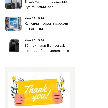
Видеомэппинг и создание
мультимедийного
контента: технологии
будущего для пространств
Июл 23, 2026
Как спланировать расходы
на памятник и
благоустройство могилы
без лишних переплат
Июл 23, 2026
3D-принтеры Bambu Lab:
Полный обзор модельного
ряда и технологий 2026
года