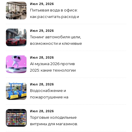
как не утонуть в хаосе
Июл 29, 2026
Питьевая вода в офисе:
как рассчитать расход и
организовать снабжение
Июл 29, 2026
Тюнинг автомобиля цели,
возможности и ключевые
особенности доработки
транспортных средств
Июл 28, 2026
AI-музыка 2026 против
2025: какие технологии
стали мощнее и почему
создание клипов
Июл 28, 2026
изменилось навсегда
Водоснабжение и
пожаротушение на
объекте: какое
оборудование
Июл 28, 2026
предусмотреть заранее
Торговые холодильные
витрины для магазинов.