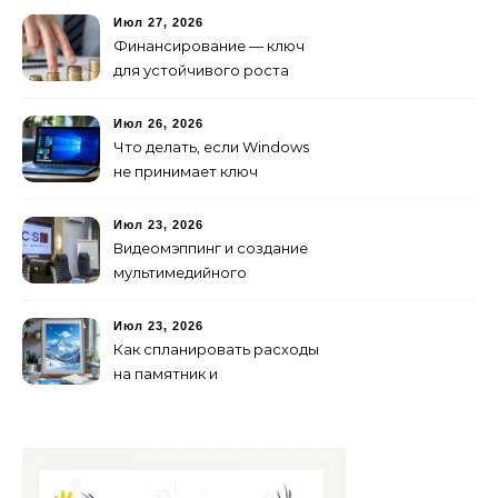
Июл 27, 2026
Финансирование — ключ
для устойчивого роста
любого бизнеса
Июл 26, 2026
Что делать, если Windows
не принимает ключ
активации
Июл 23, 2026
Видеомэппинг и создание
мультимедийного
контента: технологии
будущего для пространств
Июл 23, 2026
Как спланировать расходы
на памятник и
благоустройство могилы
без лишних переплат