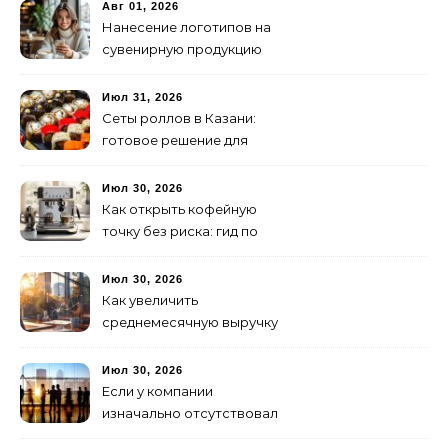
изготовление и поставку
Авг 01, 2026
Нанесение логотипов на
сувенирную продукцию
Июл 31, 2026
Сеты роллов в Казани:
готовое решение для
ужина и встречи с
друзьями
Июл 30, 2026
Как открыть кофейную
точку без риска: гид по
аренде для начинающих
Июл 30, 2026
Как увеличить
среднемесячную выручку
малого бизнеса без
лишних затрат
Июл 30, 2026
Если у компании
изначально отсутствовал
брендинг: с чего начать и