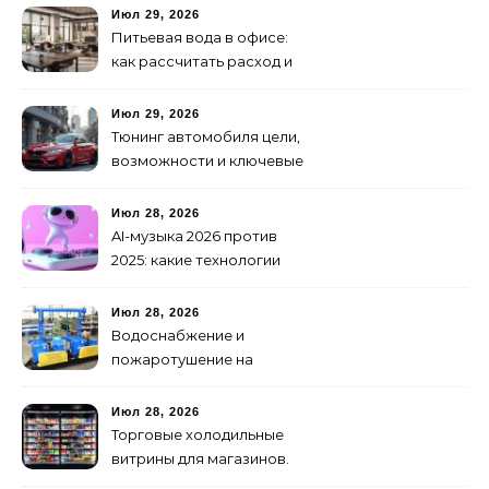
как не утонуть в хаосе
Июл 29, 2026
Питьевая вода в офисе:
как рассчитать расход и
организовать снабжение
Июл 29, 2026
Тюнинг автомобиля цели,
возможности и ключевые
особенности доработки
транспортных средств
Июл 28, 2026
AI-музыка 2026 против
2025: какие технологии
стали мощнее и почему
создание клипов
Июл 28, 2026
изменилось навсегда
Водоснабжение и
пожаротушение на
объекте: какое
оборудование
Июл 28, 2026
предусмотреть заранее
Торговые холодильные
витрины для магазинов.