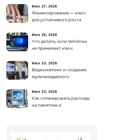
Июл 27, 2026
Финансирование — ключ
для устойчивого роста
любого бизнеса
Июл 26, 2026
Что делать, если Windows
не принимает ключ
активации
Июл 23, 2026
Видеомэппинг и создание
мультимедийного
контента: технологии
будущего для пространств
Июл 23, 2026
Как спланировать расходы
на памятник и
благоустройство могилы
без лишних переплат