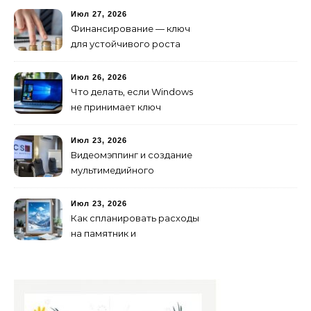
Июл 27, 2026
Финансирование — ключ
для устойчивого роста
любого бизнеса
Июл 26, 2026
Что делать, если Windows
не принимает ключ
активации
Июл 23, 2026
Видеомэппинг и создание
мультимедийного
контента: технологии
будущего для пространств
Июл 23, 2026
Как спланировать расходы
на памятник и
благоустройство могилы
без лишних переплат