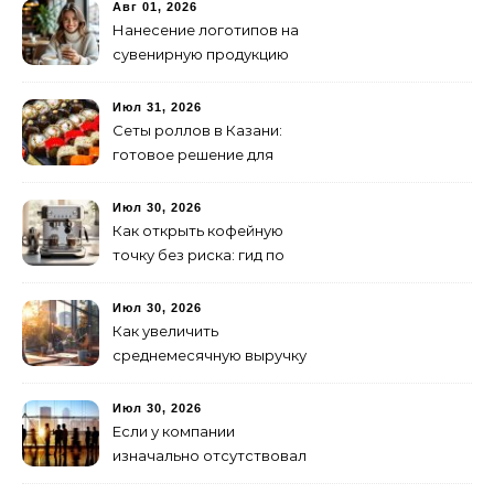
изготовление и поставку
Авг 01, 2026
Нанесение логотипов на
сувенирную продукцию
Июл 31, 2026
Сеты роллов в Казани:
готовое решение для
ужина и встречи с
друзьями
Июл 30, 2026
Как открыть кофейную
точку без риска: гид по
аренде для начинающих
Июл 30, 2026
Как увеличить
среднемесячную выручку
малого бизнеса без
лишних затрат
Июл 30, 2026
Если у компании
изначально отсутствовал
брендинг: с чего начать и