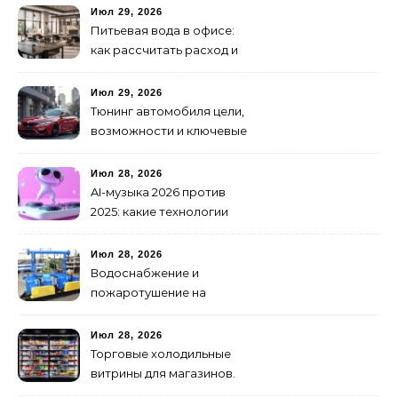
как не утонуть в хаосе
Июл 29, 2026
Питьевая вода в офисе:
как рассчитать расход и
организовать снабжение
Июл 29, 2026
Тюнинг автомобиля цели,
возможности и ключевые
особенности доработки
транспортных средств
Июл 28, 2026
AI-музыка 2026 против
2025: какие технологии
стали мощнее и почему
создание клипов
Июл 28, 2026
изменилось навсегда
Водоснабжение и
пожаротушение на
объекте: какое
оборудование
Июл 28, 2026
предусмотреть заранее
Торговые холодильные
витрины для магазинов.