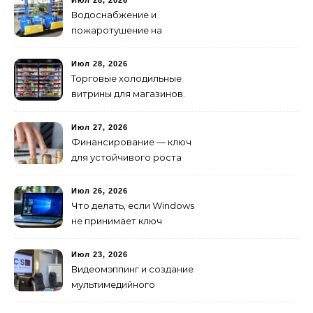
Июл 28, 2026
изменилось навсегда
Водоснабжение и
пожаротушение на
объекте: какое
оборудование
Июл 28, 2026
предусмотреть заранее
Торговые холодильные
витрины для магазинов.
Июл 27, 2026
Финансирование — ключ
для устойчивого роста
любого бизнеса
Июл 26, 2026
Что делать, если Windows
не принимает ключ
активации
Июл 23, 2026
Видеомэппинг и создание
мультимедийного
контента: технологии