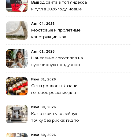
Вывод сайта в топ яндекса
и гугл в 2026 году, новые
недостижимые реалии
Авг 04, 2026
Мостовые и пролетные
конструкции: как
организовать
изготовление и поставку
Авг 01, 2026
Нанесение логотипов на
сувенирную продукцию
Июл 31, 2026
Сеты роллов в Казани:
готовое решение для
ужина и встречи с
друзьями
Июл 30, 2026
Как открыть кофейную
точку без риска: гид по
аренде для начинающих
Июл 30, 2026