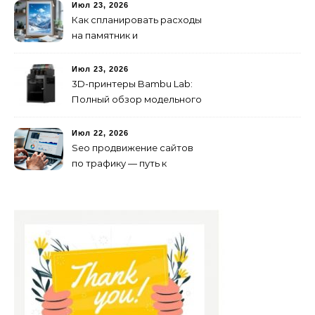
будущего для пространств
Июл 23, 2026
Как спланировать расходы
на памятник и
благоустройство могилы
без лишних переплат
Июл 23, 2026
3D-принтеры Bambu Lab:
Полный обзор модельного
ряда и технологий 2026
года
Июл 22, 2026
Seo продвижение сайтов
по трафику — путь к
развитию бизнеса в
онлайне