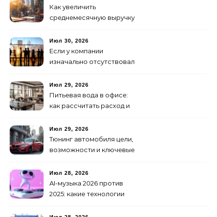
Как увеличить
среднемесячную выручку
малого бизнеса без
лишних затрат
Июл 30, 2026
Если у компании
изначально отсутствовал
брендинг: с чего начать и
как не утонуть в хаосе
Июл 29, 2026
Питьевая вода в офисе:
как рассчитать расход и
организовать снабжение
Июл 29, 2026
Тюнинг автомобиля цели,
возможности и ключевые
особенности доработки
транспортных средств
Июл 28, 2026
AI-музыка 2026 против
2025: какие технологии
стали мощнее и почему
создание клипов