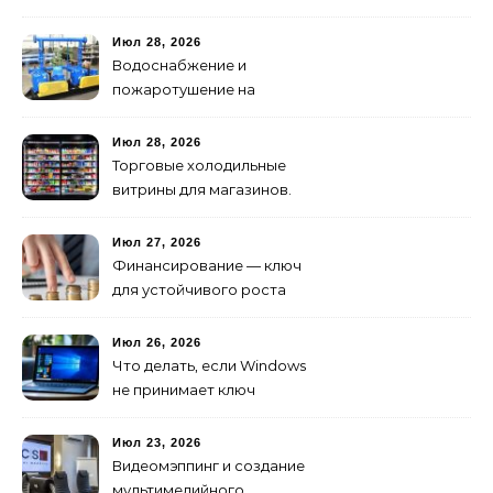
стали мощнее и почему
создание клипов
Июл 28, 2026
изменилось навсегда
Водоснабжение и
пожаротушение на
объекте: какое
оборудование
Июл 28, 2026
предусмотреть заранее
Торговые холодильные
витрины для магазинов.
Июл 27, 2026
Финансирование — ключ
для устойчивого роста
любого бизнеса
Июл 26, 2026
Что делать, если Windows
не принимает ключ
активации
Июл 23, 2026
Видеомэппинг и создание
мультимедийного