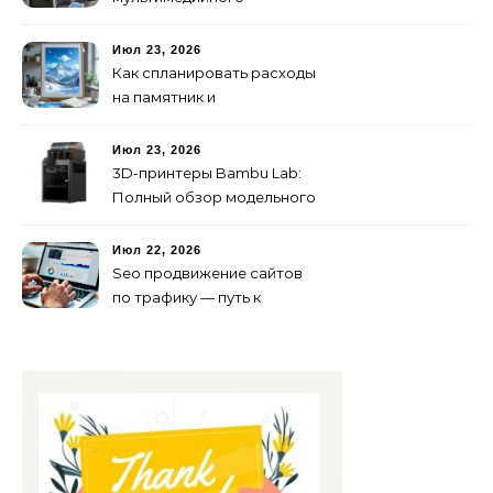
контента: технологии
будущего для пространств
Июл 23, 2026
Как спланировать расходы
на памятник и
благоустройство могилы
без лишних переплат
Июл 23, 2026
3D-принтеры Bambu Lab:
Полный обзор модельного
ряда и технологий 2026
года
Июл 22, 2026
Seo продвижение сайтов
по трафику — путь к
развитию бизнеса в
онлайне