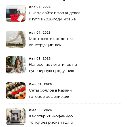
Авг 04, 2026
Вывод сайта в топ яндекса
и гугл в 2026 году, новые
недостижимые реалии
Авг 04, 2026
Мостовые и пролетные
конструкции: как
организовать
изготовление и поставку
Авг 01, 2026
Нанесение логотипов на
сувенирную продукцию
Июл 31, 2026
Сеты роллов в Казани:
готовое решение для
ужина и встречи с
друзьями
Июл 30, 2026
Как открыть кофейную
точку без риска: гид по