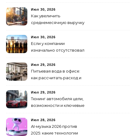
аренде для начинающих
Июл 30, 2026
Как увеличить
среднемесячную выручку
малого бизнеса без
лишних затрат
Июл 30, 2026
Если у компании
изначально отсутствовал
брендинг: с чего начать и
как не утонуть в хаосе
Июл 29, 2026
Питьевая вода в офисе:
как рассчитать расход и
организовать снабжение
Июл 29, 2026
Тюнинг автомобиля цели,
возможности и ключевые
особенности доработки
транспортных средств
Июл 28, 2026
AI-музыка 2026 против
2025: какие технологии