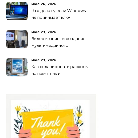
Июл 26, 2026
Что делать, если Windows
не принимает ключ
активации
Июл 23, 2026
Видеомэппинг и создание
мультимедийного
контента: технологии
будущего для пространств
Июл 23, 2026
Как спланировать расходы
на памятник и
благоустройство могилы
без лишних переплат