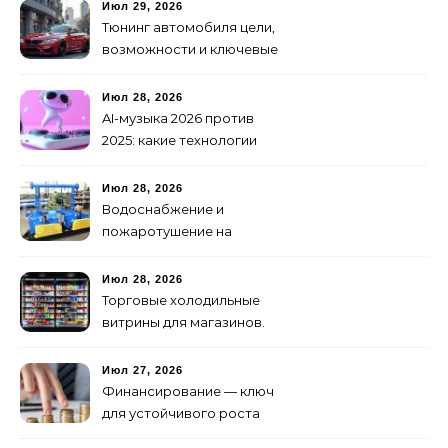
Июл 29, 2026
Тюнинг автомобиля цели,
возможности и ключевые
особенности доработки
транспортных средств
Июл 28, 2026
AI-музыка 2026 против
2025: какие технологии
стали мощнее и почему
создание клипов
Июл 28, 2026
изменилось навсегда
Водоснабжение и
пожаротушение на
объекте: какое
оборудование
Июл 28, 2026
предусмотреть заранее
Торговые холодильные
витрины для магазинов.
Июл 27, 2026
Финансирование — ключ
для устойчивого роста
любого бизнеса