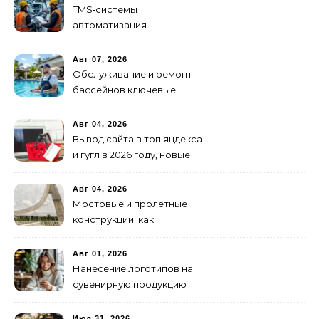
TMS‑системы
автоматизация
транспортных процессов
Авг 07, 2026
Обслуживание и ремонт
бассейнов ключевые
услуги
Авг 04, 2026
Вывод сайта в топ яндекса
и гугл в 2026 году, новые
недостижимые реалии
Авг 04, 2026
Мостовые и пролетные
конструкции: как
организовать
изготовление и поставку
Авг 01, 2026
Нанесение логотипов на
сувенирную продукцию
Июл 31, 2026