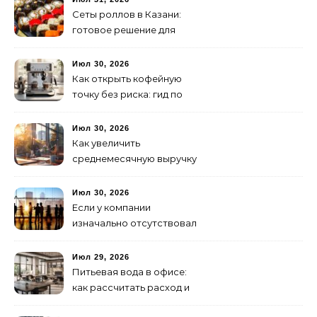
Сеты роллов в Казани:
готовое решение для
ужина и встречи с
друзьями
Июл 30, 2026
Как открыть кофейную
точку без риска: гид по
аренде для начинающих
Июл 30, 2026
Как увеличить
среднемесячную выручку
малого бизнеса без
лишних затрат
Июл 30, 2026
Если у компании
изначально отсутствовал
брендинг: с чего начать и
как не утонуть в хаосе
Июл 29, 2026
Питьевая вода в офисе:
как рассчитать расход и
организовать снабжение