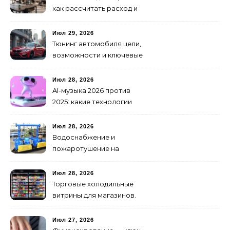
как рассчитать расход и
организовать снабжение
Июл 29, 2026
Тюнинг автомобиля цели,
возможности и ключевые
особенности доработки
транспортных средств
Июл 28, 2026
AI-музыка 2026 против
2025: какие технологии
стали мощнее и почему
создание клипов
Июл 28, 2026
изменилось навсегда
Водоснабжение и
пожаротушение на
объекте: какое
оборудование
Июл 28, 2026
предусмотреть заранее
Торговые холодильные
витрины для магазинов.
Июл 27, 2026