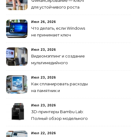
Финансирование — ключ
для устойчивого роста
любого бизнеса
Июл 26, 2026
Что делать, если Windows
не принимает ключ
активации
Июл 23, 2026
Видеомэппинг и создание
мультимедийного
контента: технологии
будущего для пространств
Июл 23, 2026
Как спланировать расходы
на памятник и
благоустройство могилы
без лишних переплат
Июл 23, 2026
3D-принтеры Bambu Lab:
Полный обзор модельного
ряда и технологий 2026
года
Июл 22, 2026