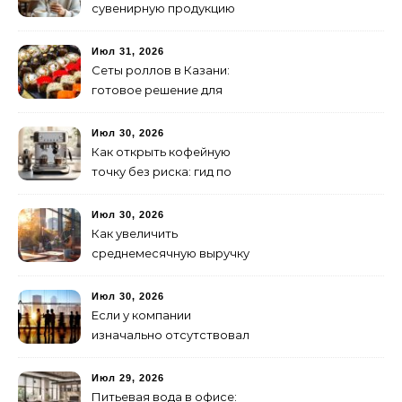
сувенирную продукцию
Июл 31, 2026
Сеты роллов в Казани:
готовое решение для
ужина и встречи с
друзьями
Июл 30, 2026
Как открыть кофейную
точку без риска: гид по
аренде для начинающих
Июл 30, 2026
Как увеличить
среднемесячную выручку
малого бизнеса без
лишних затрат
Июл 30, 2026
Если у компании
изначально отсутствовал
брендинг: с чего начать и
как не утонуть в хаосе
Июл 29, 2026
Питьевая вода в офисе: