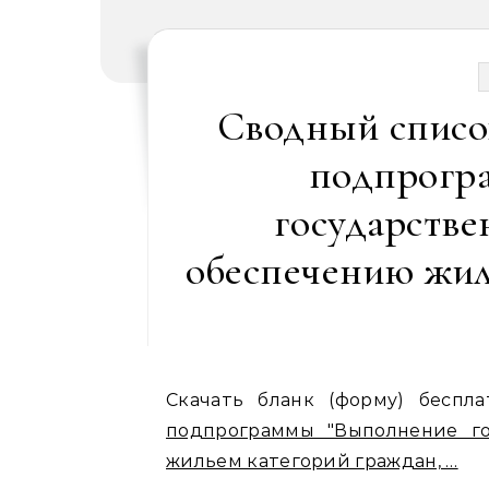
Сводный списо
подпрогр
государстве
обеспечению жил
Скачать бланк (форму) беспл
подпрограммы "Выполнение го
жильем категорий граждан, …