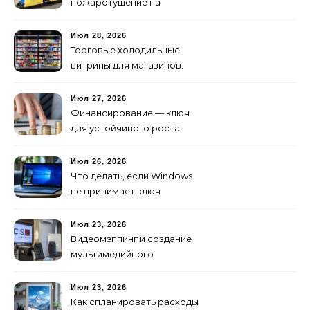
пожаротушение на
объекте: какое
оборудование
Июл 28, 2026
предусмотреть заранее
Торговые холодильные
витрины для магазинов.
Июл 27, 2026
Финансирование — ключ
для устойчивого роста
любого бизнеса
Июл 26, 2026
Что делать, если Windows
не принимает ключ
активации
Июл 23, 2026
Видеомэппинг и создание
мультимедийного
контента: технологии
будущего для пространств
Июл 23, 2026
Как спланировать расходы