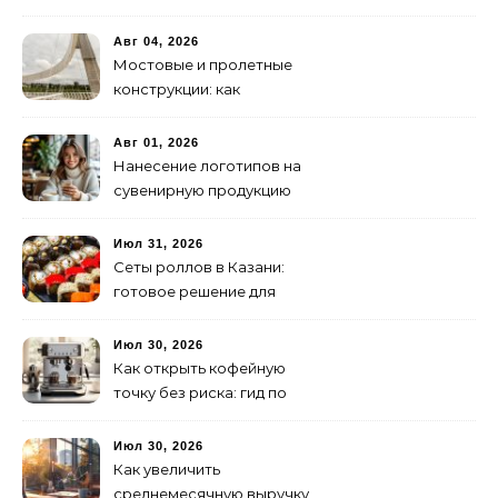
недостижимые реалии
Авг 04, 2026
Мостовые и пролетные
конструкции: как
организовать
изготовление и поставку
Авг 01, 2026
Нанесение логотипов на
сувенирную продукцию
Июл 31, 2026
Сеты роллов в Казани:
готовое решение для
ужина и встречи с
друзьями
Июл 30, 2026
Как открыть кофейную
точку без риска: гид по
аренде для начинающих
Июл 30, 2026
Как увеличить
среднемесячную выручку