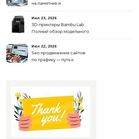
на памятник и
благоустройство могилы
без лишних переплат
Июл 23, 2026
3D-принтеры Bambu Lab:
Полный обзор модельного
ряда и технологий 2026
года
Июл 22, 2026
Seo продвижение сайтов
по трафику — путь к
развитию бизнеса в
онлайне