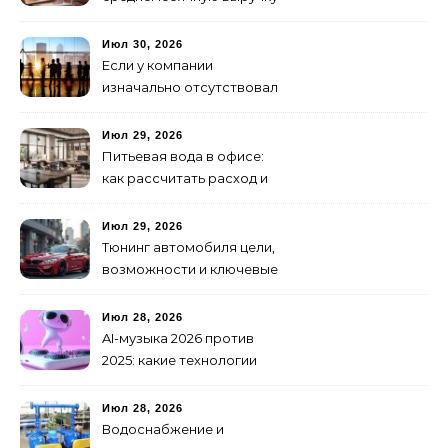
малого бизнеса без
лишних затрат
Июл 30, 2026
Если у компании
изначально отсутствовал
брендинг: с чего начать и
как не утонуть в хаосе
Июл 29, 2026
Питьевая вода в офисе:
как рассчитать расход и
организовать снабжение
Июл 29, 2026
Тюнинг автомобиля цели,
возможности и ключевые
особенности доработки
транспортных средств
Июл 28, 2026
AI-музыка 2026 против
2025: какие технологии
стали мощнее и почему
создание клипов
Июл 28, 2026
изменилось навсегда
Водоснабжение и