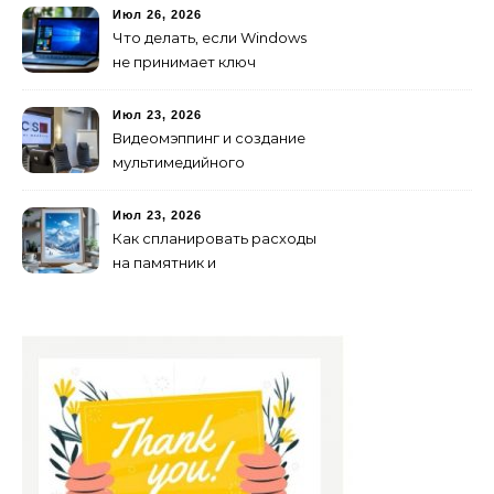
Июл 26, 2026
Что делать, если Windows
не принимает ключ
активации
Июл 23, 2026
Видеомэппинг и создание
мультимедийного
контента: технологии
будущего для пространств
Июл 23, 2026
Как спланировать расходы
на памятник и
благоустройство могилы
без лишних переплат