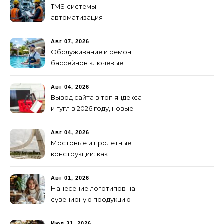
TMS‑системы
автоматизация
транспортных процессов
Авг 07, 2026
Обслуживание и ремонт
бассейнов ключевые
услуги
Авг 04, 2026
Вывод сайта в топ яндекса
и гугл в 2026 году, новые
недостижимые реалии
Авг 04, 2026
Мостовые и пролетные
конструкции: как
организовать
изготовление и поставку
Авг 01, 2026
Нанесение логотипов на
сувенирную продукцию
Июл 31, 2026