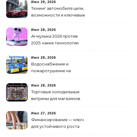
Июл 29, 2026
Тюнинг автомобиля цели,
возможности и ключевые
особенности доработки
транспортных средств
Июл 28, 2026
AI-музыка 2026 против
2025: какие технологии
стали мощнее и почему
создание клипов
Июл 28, 2026
изменилось навсегда
Водоснабжение и
пожаротушение на
объекте: какое
оборудование
Июл 28, 2026
предусмотреть заранее
Торговые холодильные
витрины для магазинов.
Июл 27, 2026
Финансирование — ключ
для устойчивого роста
любого бизнеса