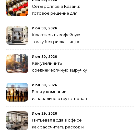
Сеты роллов в Казани:
готовое решение для
ужина и встречи с
друзьями
Июл 30, 2026
Как открыть кофейную
точку без риска: гид по
аренде для начинающих
Июл 30, 2026
Как увеличить
среднемесячную выручку
малого бизнеса без
лишних затрат
Июл 30, 2026
Если у компании
изначально отсутствовал
брендинг: с чего начать и
как не утонуть в хаосе
Июл 29, 2026
Питьевая вода в офисе:
как рассчитать расход и
организовать снабжение