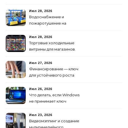
стали мощнее и почему
создание клипов
Июл 28, 2026
изменилось навсегда
Водоснабжение и
пожаротушение на
объекте: какое
оборудование
Июл 28, 2026
предусмотреть заранее
Торговые холодильные
витрины для магазинов.
Июл 27, 2026
Финансирование — ключ
для устойчивого роста
любого бизнеса
Июл 26, 2026
Что делать, если Windows
не принимает ключ
активации
Июл 23, 2026
Видеомэппинг и создание
мультимедийного