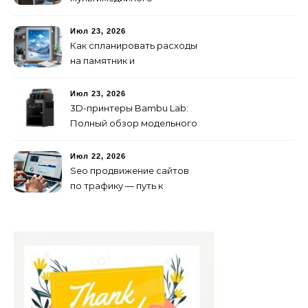
контента: технологии
будущего для пространств
Июл 23, 2026
Как спланировать расходы
на памятник и
благоустройство могилы
без лишних переплат
Июл 23, 2026
3D-принтеры Bambu Lab:
Полный обзор модельного
ряда и технологий 2026
года
Июл 22, 2026
Seo продвижение сайтов
по трафику — путь к
развитию бизнеса в
онлайне