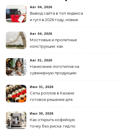
Авг 04, 2026
Вывод сайта в топ яндекса
и гугл в 2026 году, новые
недостижимые реалии
Авг 04, 2026
Мостовые и пролетные
конструкции: как
организовать
изготовление и поставку
Авг 01, 2026
Нанесение логотипов на
сувенирную продукцию
Июл 31, 2026
Сеты роллов в Казани:
готовое решение для
ужина и встречи с
друзьями
Июл 30, 2026
Как открыть кофейную
точку без риска: гид по