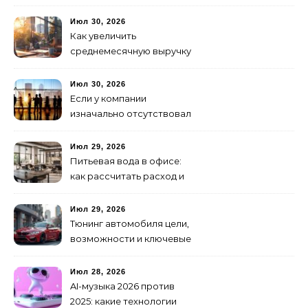
аренде для начинающих
Июл 30, 2026
Как увеличить
среднемесячную выручку
малого бизнеса без
лишних затрат
Июл 30, 2026
Если у компании
изначально отсутствовал
брендинг: с чего начать и
как не утонуть в хаосе
Июл 29, 2026
Питьевая вода в офисе:
как рассчитать расход и
организовать снабжение
Июл 29, 2026
Тюнинг автомобиля цели,
возможности и ключевые
особенности доработки
транспортных средств
Июл 28, 2026
AI-музыка 2026 против
2025: какие технологии