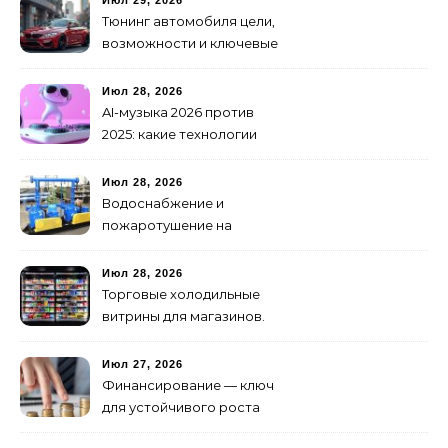
Июл 29, 2026
Тюнинг автомобиля цели,
возможности и ключевые
особенности доработки
транспортных средств
Июл 28, 2026
AI-музыка 2026 против
2025: какие технологии
стали мощнее и почему
создание клипов
Июл 28, 2026
изменилось навсегда
Водоснабжение и
пожаротушение на
объекте: какое
оборудование
Июл 28, 2026
предусмотреть заранее
Торговые холодильные
витрины для магазинов.
Июл 27, 2026
Финансирование — ключ
для устойчивого роста
любого бизнеса