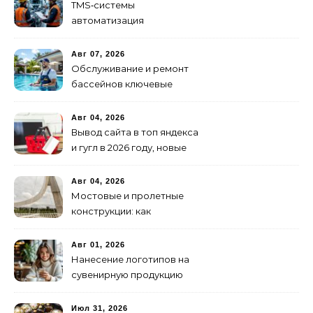
TMS‑системы
автоматизация
транспортных процессов
Авг 07, 2026
Обслуживание и ремонт
бассейнов ключевые
услуги
Авг 04, 2026
Вывод сайта в топ яндекса
и гугл в 2026 году, новые
недостижимые реалии
Авг 04, 2026
Мостовые и пролетные
конструкции: как
организовать
изготовление и поставку
Авг 01, 2026
Нанесение логотипов на
сувенирную продукцию
Июл 31, 2026