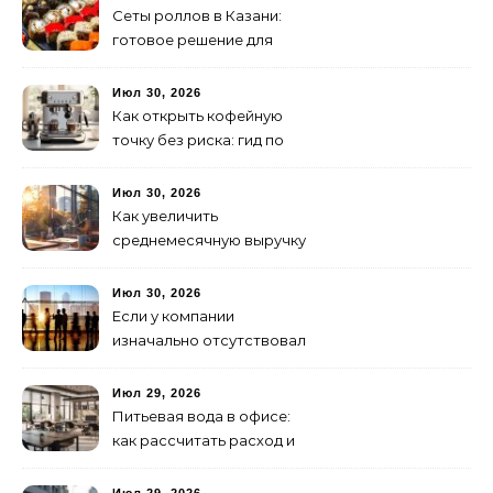
Сеты роллов в Казани:
готовое решение для
ужина и встречи с
друзьями
Июл 30, 2026
Как открыть кофейную
точку без риска: гид по
аренде для начинающих
Июл 30, 2026
Как увеличить
среднемесячную выручку
малого бизнеса без
лишних затрат
Июл 30, 2026
Если у компании
изначально отсутствовал
брендинг: с чего начать и
как не утонуть в хаосе
Июл 29, 2026
Питьевая вода в офисе:
как рассчитать расход и
организовать снабжение