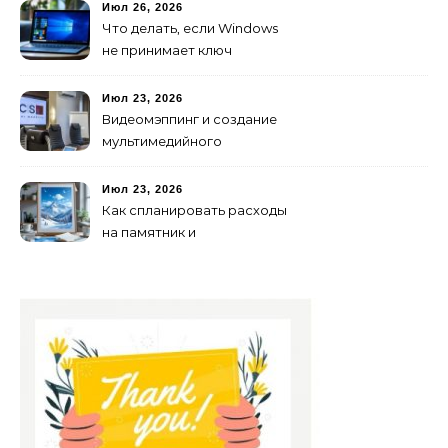
Июл 26, 2026
Что делать, если Windows
не принимает ключ
активации
Июл 23, 2026
Видеомэппинг и создание
мультимедийного
контента: технологии
будущего для пространств
Июл 23, 2026
Как спланировать расходы
на памятник и
благоустройство могилы
без лишних переплат