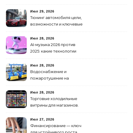
организовать снабжение
Июл 29, 2026
Тюнинг автомобиля цели,
возможности и ключевые
особенности доработки
транспортных средств
Июл 28, 2026
AI-музыка 2026 против
2025: какие технологии
стали мощнее и почему
создание клипов
Июл 28, 2026
изменилось навсегда
Водоснабжение и
пожаротушение на
объекте: какое
оборудование
Июл 28, 2026
предусмотреть заранее
Торговые холодильные
витрины для магазинов.
Июл 27, 2026
Финансирование — ключ
для устойчивого роста