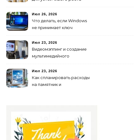
любого бизнеса
Июл 26, 2026
Что делать, если Windows
не принимает ключ
активации
Июл 23, 2026
Видеомэппинг и создание
мультимедийного
контента: технологии
будущего для пространств
Июл 23, 2026
Как спланировать расходы
на памятник и
благоустройство могилы
без лишних переплат