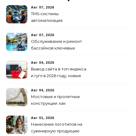
Авг 07, 2026
TMS‑системы
автоматизация
транспортных процессов
Авг 07, 2026
Обслуживание и ремонт
бассейнов ключевые
услуги
Авг 04, 2026
Вывод сайта в топ яндекса
и гугл в 2026 году, новые
недостижимые реалии
Авг 04, 2026
Мостовые и пролетные
конструкции: как
организовать
изготовление и поставку
Авг 01, 2026
Нанесение логотипов на
сувенирную продукцию