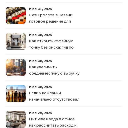
Июл 31, 2026
Сеты роллов в Казани:
готовое решение для
ужина и встречи с
друзьями
Июл 30, 2026
Как открыть кофейную
точку без риска: гид по
аренде для начинающих
Июл 30, 2026
Как увеличить
среднемесячную выручку
малого бизнеса без
лишних затрат
Июл 30, 2026
Если у компании
изначально отсутствовал
брендинг: с чего начать и
как не утонуть в хаосе
Июл 29, 2026
Питьевая вода в офисе:
как рассчитать расход и