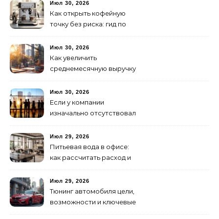
друзьями
Июл 30, 2026
Как открыть кофейную
точку без риска: гид по
аренде для начинающих
Июл 30, 2026
Как увеличить
среднемесячную выручку
малого бизнеса без
лишних затрат
Июл 30, 2026
Если у компании
изначально отсутствовал
брендинг: с чего начать и
как не утонуть в хаосе
Июл 29, 2026
Питьевая вода в офисе:
как рассчитать расход и
организовать снабжение
Июл 29, 2026
Тюнинг автомобиля цели,
возможности и ключевые
особенности доработки