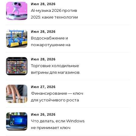
транспортных средств
Июл 28, 2026
AI-музыка 2026 против
2025: какие технологии
стали мощнее и почему
создание клипов
Июл 28, 2026
изменилось навсегда
Водоснабжение и
пожаротушение на
объекте: какое
оборудование
Июл 28, 2026
предусмотреть заранее
Торговые холодильные
витрины для магазинов.
Июл 27, 2026
Финансирование — ключ
для устойчивого роста
любого бизнеса
Июл 26, 2026
Что делать, если Windows
не принимает ключ
активации