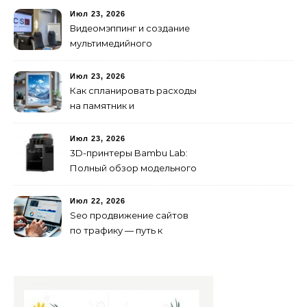
Июл 23, 2026
Видеомэппинг и создание
мультимедийного
контента: технологии
будущего для пространств
Июл 23, 2026
Как спланировать расходы
на памятник и
благоустройство могилы
без лишних переплат
Июл 23, 2026
3D-принтеры Bambu Lab:
Полный обзор модельного
ряда и технологий 2026
года
Июл 22, 2026
Seo продвижение сайтов
по трафику — путь к
развитию бизнеса в
онлайне