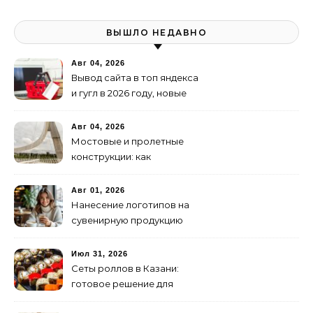
ВЫШЛО НЕДАВНО
Авг 04, 2026
Вывод сайта в топ яндекса
и гугл в 2026 году, новые
недостижимые реалии
Авг 04, 2026
Мостовые и пролетные
конструкции: как
организовать
изготовление и поставку
Авг 01, 2026
Нанесение логотипов на
сувенирную продукцию
Июл 31, 2026
Сеты роллов в Казани:
готовое решение для
ужина и встречи с