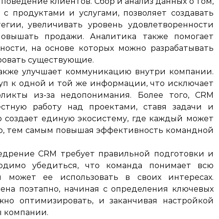
поведение клиентов. Сбор и анализ данных о том,
с продуктами и услугами, позволяет создавать
егии, увеличивать уровень удовлетворенности
повышать продажи. Аналитика также помогает
ности, на основе которых можно разрабатывать
ровать существующие.
акже улучшает коммуникацию внутри компании.
уп к одной и той же информации, что исключает
ликты из-за недопонимания. Более того, CRM
естную работу над проектами, ставя задачи и
о создает единую экосистему, где каждый может
ло, тем самым повышая эффективность командной
недрение CRM требует правильной подготовки и
ходимо убедиться, что команда понимает всю
 может ее использовать в своих интересах.
ена поэтапно, начиная с определения ключевых
ужно оптимизировать, и заканчивая настройкой
 компании.