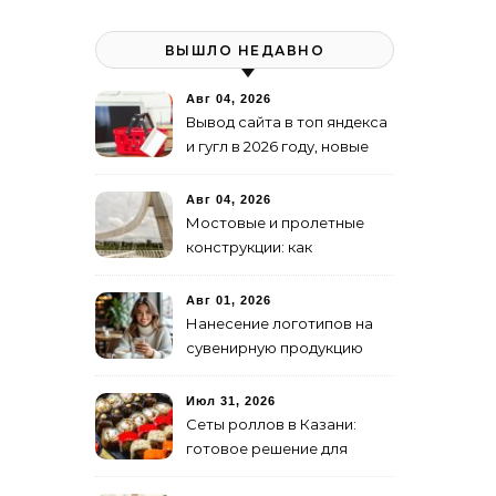
ВЫШЛО НЕДАВНО
Авг 04, 2026
Вывод сайта в топ яндекса
и гугл в 2026 году, новые
недостижимые реалии
Авг 04, 2026
Мостовые и пролетные
конструкции: как
организовать
изготовление и поставку
Авг 01, 2026
Нанесение логотипов на
сувенирную продукцию
Июл 31, 2026
Сеты роллов в Казани:
готовое решение для
ужина и встречи с