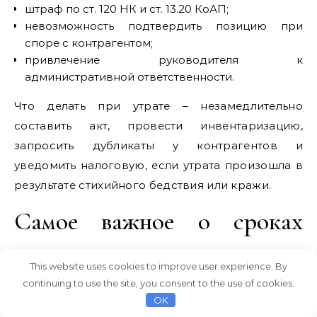
штраф по ст. 120 НК и ст. 13.20 КоАП;
невозможность подтвердить позицию при
споре с контрагентом;
привлечение руководителя к
административной ответственности.
Что делать при утрате – незамедлительно
составить акт, провести инвентаризацию,
запросить дубликаты у контрагентов и
уведомить налоговую, если утрата произошла в
результате стихийного бедствия или кражи.
Самое важное о сроках
хранения документации
This website uses cookies to improve user experience. By
continuing to use the site, you consent to the use of cookies.
Соблюдение сроков хранения бухгалтерских
OK
документов – обязанность каждой организации