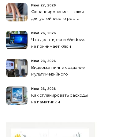
Июл 27, 2026
Финансирование — ключ
для устойчивого роста
любого бизнеса
Июл 26, 2026
Что делать, если Windows
не принимает ключ
активации
Июл 23, 2026
Видеомэппинг и создание
мультимедийного
контента: технологии
будущего для пространств
Июл 23, 2026
Как спланировать расходы
на памятник и
благоустройство могилы
без лишних переплат