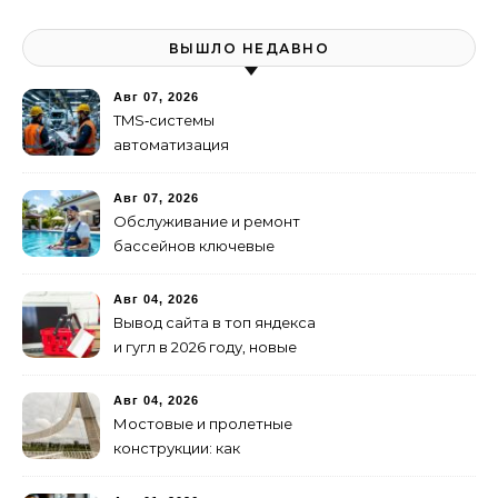
ВЫШЛО НЕДАВНО
Авг 07, 2026
TMS‑системы
автоматизация
транспортных процессов
Авг 07, 2026
Обслуживание и ремонт
бассейнов ключевые
услуги
Авг 04, 2026
Вывод сайта в топ яндекса
и гугл в 2026 году, новые
недостижимые реалии
Авг 04, 2026
Мостовые и пролетные
конструкции: как
организовать
изготовление и поставку