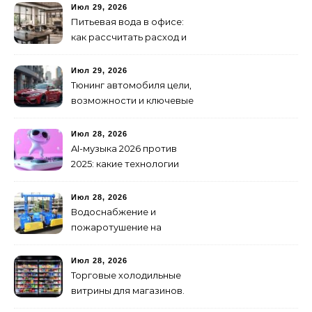
как не утонуть в хаосе
Июл 29, 2026
Питьевая вода в офисе:
как рассчитать расход и
организовать снабжение
Июл 29, 2026
Тюнинг автомобиля цели,
возможности и ключевые
особенности доработки
транспортных средств
Июл 28, 2026
AI-музыка 2026 против
2025: какие технологии
стали мощнее и почему
создание клипов
Июл 28, 2026
изменилось навсегда
Водоснабжение и
пожаротушение на
объекте: какое
оборудование
Июл 28, 2026
предусмотреть заранее
Торговые холодильные
витрины для магазинов.