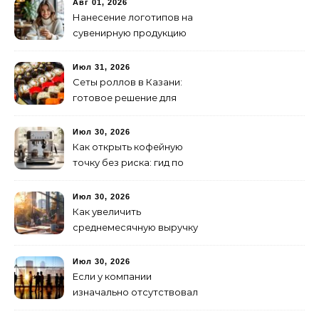
Авг 01, 2026
Нанесение логотипов на
сувенирную продукцию
Июл 31, 2026
Сеты роллов в Казани:
готовое решение для
ужина и встречи с
друзьями
Июл 30, 2026
Как открыть кофейную
точку без риска: гид по
аренде для начинающих
Июл 30, 2026
Как увеличить
среднемесячную выручку
малого бизнеса без
лишних затрат
Июл 30, 2026
Если у компании
изначально отсутствовал
брендинг: с чего начать и