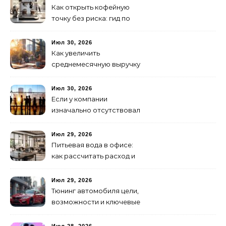
Как открыть кофейную
точку без риска: гид по
аренде для начинающих
Июл 30, 2026
Как увеличить
среднемесячную выручку
малого бизнеса без
лишних затрат
Июл 30, 2026
Если у компании
изначально отсутствовал
брендинг: с чего начать и
как не утонуть в хаосе
Июл 29, 2026
Питьевая вода в офисе:
как рассчитать расход и
организовать снабжение
Июл 29, 2026
Тюнинг автомобиля цели,
возможности и ключевые
особенности доработки
транспортных средств
Июл 28, 2026