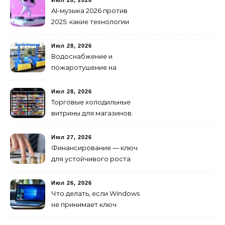
AI-музыка 2026 против
2025: какие технологии
стали мощнее и почему
создание клипов
Июл 28, 2026
изменилось навсегда
Водоснабжение и
пожаротушение на
объекте: какое
оборудование
Июл 28, 2026
предусмотреть заранее
Торговые холодильные
витрины для магазинов.
Июл 27, 2026
Финансирование — ключ
для устойчивого роста
любого бизнеса
Июл 26, 2026
Что делать, если Windows
не принимает ключ
активации