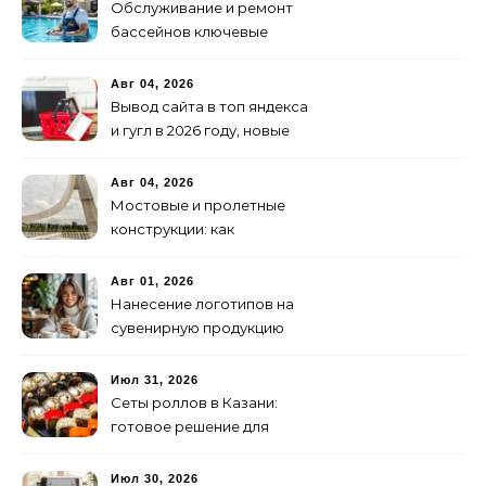
Обслуживание и ремонт
бассейнов ключевые
услуги
Авг 04, 2026
Вывод сайта в топ яндекса
и гугл в 2026 году, новые
недостижимые реалии
Авг 04, 2026
Мостовые и пролетные
конструкции: как
организовать
изготовление и поставку
Авг 01, 2026
Нанесение логотипов на
сувенирную продукцию
Июл 31, 2026
Сеты роллов в Казани:
готовое решение для
ужина и встречи с
друзьями
Июл 30, 2026