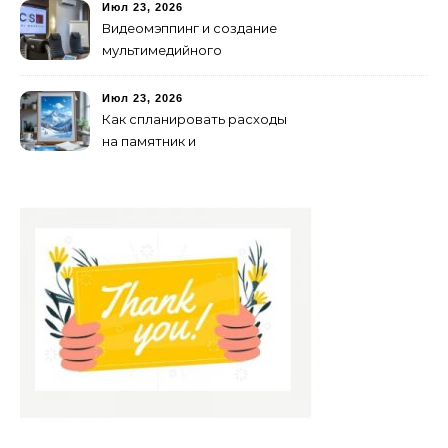
Июл 23, 2026
Видеомэппинг и создание
мультимедийного
контента: технологии
будущего для пространств
Июл 23, 2026
Как спланировать расходы
на памятник и
благоустройство могилы
без лишних переплат