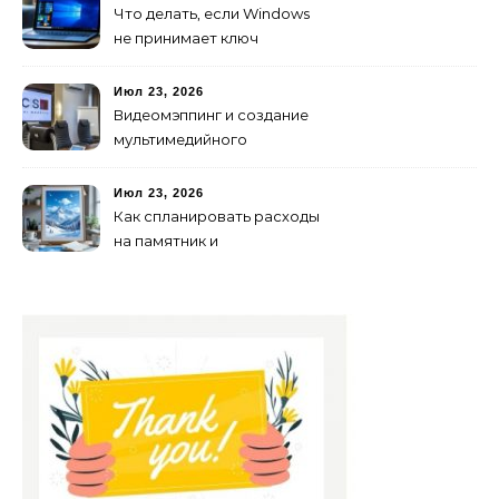
Что делать, если Windows
не принимает ключ
активации
Июл 23, 2026
Видеомэппинг и создание
мультимедийного
контента: технологии
будущего для пространств
Июл 23, 2026
Как спланировать расходы
на памятник и
благоустройство могилы
без лишних переплат