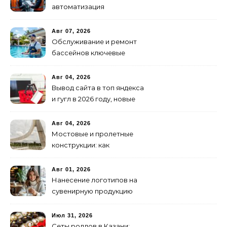
автоматизация
транспортных процессов
Авг 07, 2026
Обслуживание и ремонт
бассейнов ключевые
услуги
Авг 04, 2026
Вывод сайта в топ яндекса
и гугл в 2026 году, новые
недостижимые реалии
Авг 04, 2026
Мостовые и пролетные
конструкции: как
организовать
изготовление и поставку
Авг 01, 2026
Нанесение логотипов на
сувенирную продукцию
Июл 31, 2026
Сеты роллов в Казани: