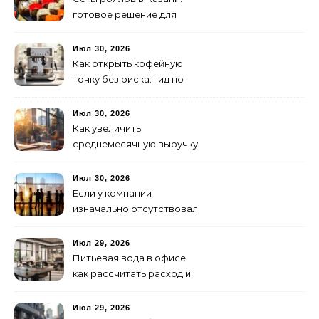
готовое решение для
ужина и встречи с
друзьями
Июл 30, 2026
Как открыть кофейную
точку без риска: гид по
аренде для начинающих
Июл 30, 2026
Как увеличить
среднемесячную выручку
малого бизнеса без
лишних затрат
Июл 30, 2026
Если у компании
изначально отсутствовал
брендинг: с чего начать и
как не утонуть в хаосе
Июл 29, 2026
Питьевая вода в офисе:
как рассчитать расход и
организовать снабжение
Июл 29, 2026