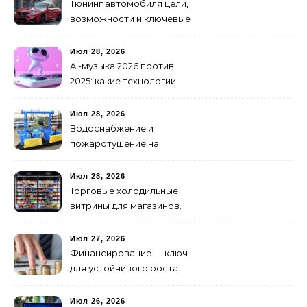
Тюнинг автомобиля цели,
возможности и ключевые
особенности доработки
транспортных средств
Июл 28, 2026
AI-музыка 2026 против
2025: какие технологии
стали мощнее и почему
создание клипов
Июл 28, 2026
изменилось навсегда
Водоснабжение и
пожаротушение на
объекте: какое
оборудование
Июл 28, 2026
предусмотреть заранее
Торговые холодильные
витрины для магазинов.
Июл 27, 2026
Финансирование — ключ
для устойчивого роста
любого бизнеса
Июл 26, 2026