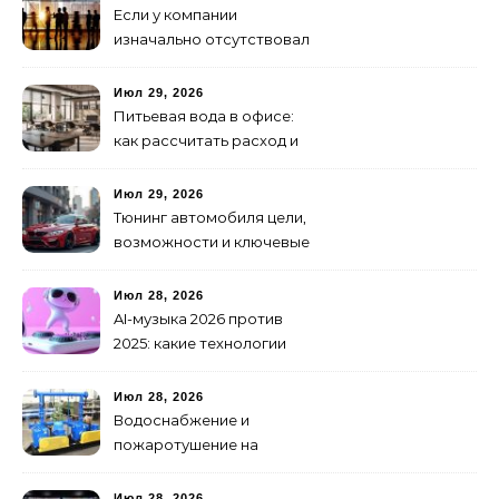
Если у компании
изначально отсутствовал
брендинг: с чего начать и
как не утонуть в хаосе
Июл 29, 2026
Питьевая вода в офисе:
как рассчитать расход и
организовать снабжение
Июл 29, 2026
Тюнинг автомобиля цели,
возможности и ключевые
особенности доработки
транспортных средств
Июл 28, 2026
AI-музыка 2026 против
2025: какие технологии
стали мощнее и почему
создание клипов
Июл 28, 2026
изменилось навсегда
Водоснабжение и
пожаротушение на
объекте: какое
оборудование
Июл 28, 2026