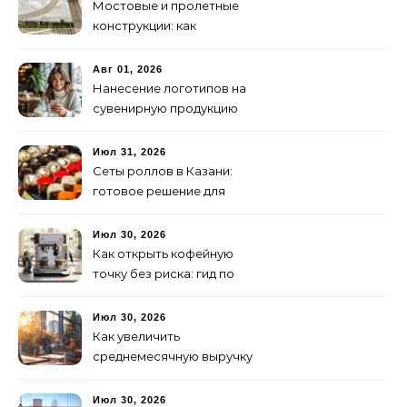
Мостовые и пролетные
конструкции: как
организовать
изготовление и поставку
Авг 01, 2026
Нанесение логотипов на
сувенирную продукцию
Июл 31, 2026
Сеты роллов в Казани:
готовое решение для
ужина и встречи с
друзьями
Июл 30, 2026
Как открыть кофейную
точку без риска: гид по
аренде для начинающих
Июл 30, 2026
Как увеличить
среднемесячную выручку
малого бизнеса без
лишних затрат
Июл 30, 2026