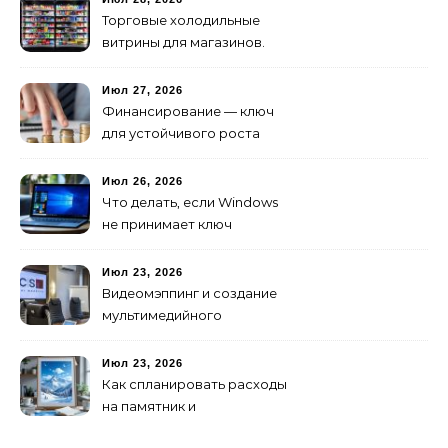
предусмотреть заранее
Торговые холодильные
витрины для магазинов.
Июл 27, 2026
Финансирование — ключ
для устойчивого роста
любого бизнеса
Июл 26, 2026
Что делать, если Windows
не принимает ключ
активации
Июл 23, 2026
Видеомэппинг и создание
мультимедийного
контента: технологии
будущего для пространств
Июл 23, 2026
Как спланировать расходы
на памятник и
благоустройство могилы