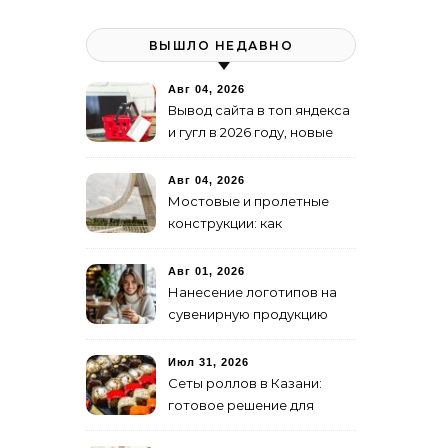
ВЫШЛО НЕДАВНО
Авг 04, 2026
Вывод сайта в топ яндекса
и гугл в 2026 году, новые
недостижимые реалии
Авг 04, 2026
Мостовые и пролетные
конструкции: как
организовать
изготовление и поставку
Авг 01, 2026
Нанесение логотипов на
сувенирную продукцию
Июл 31, 2026
Сеты роллов в Казани:
готовое решение для
ужина и встречи с