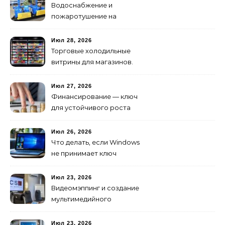
изменилось навсегда
Водоснабжение и
пожаротушение на
объекте: какое
оборудование
Июл 28, 2026
предусмотреть заранее
Торговые холодильные
витрины для магазинов.
Июл 27, 2026
Финансирование — ключ
для устойчивого роста
любого бизнеса
Июл 26, 2026
Что делать, если Windows
не принимает ключ
активации
Июл 23, 2026
Видеомэппинг и создание
мультимедийного
контента: технологии
будущего для пространств
Июл 23, 2026