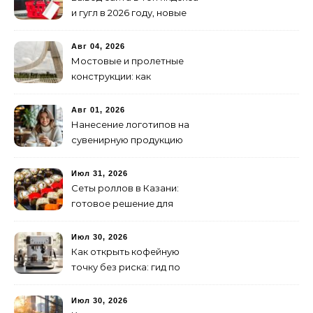
и гугл в 2026 году, новые
недостижимые реалии
Авг 04, 2026
Мостовые и пролетные
конструкции: как
организовать
изготовление и поставку
Авг 01, 2026
Нанесение логотипов на
сувенирную продукцию
Июл 31, 2026
Сеты роллов в Казани:
готовое решение для
ужина и встречи с
друзьями
Июл 30, 2026
Как открыть кофейную
точку без риска: гид по
аренде для начинающих
Июл 30, 2026