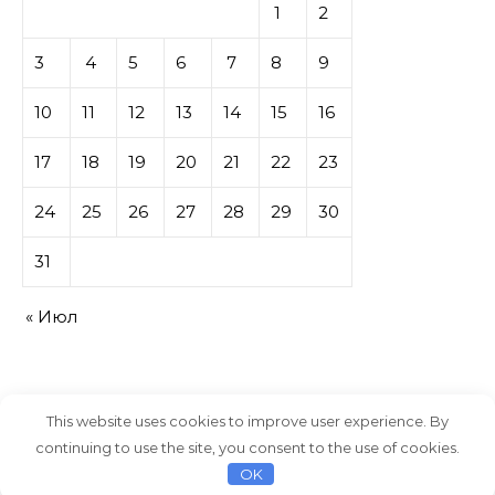
1
2
3
4
5
6
7
8
9
10
11
12
13
14
15
16
17
18
19
20
21
22
23
24
25
26
27
28
29
30
31
« Июл
This website uses cookies to improve user experience. By
continuing to use the site, you consent to the use of cookies.
Тема Graceful от
Optima Themes
OK