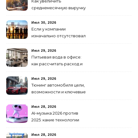
Как увеличить
среднемесячную выручку
малого бизнеса без
лишних затрат
Июл 30, 2026
Если у компании
изначально отсутствовал
брендинг: с чего начать и
как не утонуть в хаосе
Июл 29, 2026
Питьевая вода в офисе:
как рассчитать расход и
организовать снабжение
Июл 29, 2026
Тюнинг автомобиля цели,
возможности и ключевые
особенности доработки
транспортных средств
Июл 28, 2026
AI-музыка 2026 против
2025: какие технологии
стали мощнее и почему
создание клипов
Июл 28, 2026