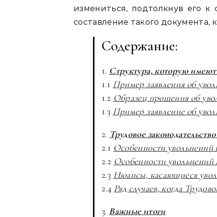
измениться, подтолкнув его к 
составление такого документа, к
Содержание:
1.
Структура, которую имеют 
1.1
Пример заявления об увол
1.2
Образец прошения об уво
1.3
Пример заявление об уво
2.
Трудовое законодательство
2.1
Особенности увольнений 
2.2
Особенности увольнений 
2.3
Нюансы, касающиеся увол
2.4
Ряд случаев, когда Трудов
3.
Важные итоги