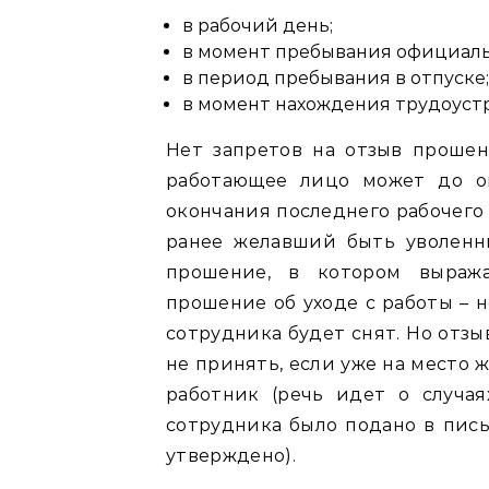
в рабочий день;
в момент пребывания официаль
в период пребывания в отпуске;
в момент нахождения трудоустр
Нет запретов на отзыв прошен
работающее лицо может до ок
окончания последнего рабочего 
ранее желавший быть уволенн
прошение, в котором выража
прошение об уходе с работы – 
сотрудника будет снят. Но отз
не принять, если уже на место
работник (речь идет о случая
сотрудника было подано в пис
утверждено).