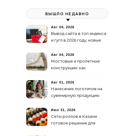
ВЫШЛО НЕДАВНО
Авг 04, 2026
Вывод сайта в топ яндекса
и гугл в 2026 году, новые
недостижимые реалии
Авг 04, 2026
Мостовые и пролетные
конструкции: как
организовать
изготовление и поставку
Авг 01, 2026
Нанесение логотипов на
сувенирную продукцию
Июл 31, 2026
Сеты роллов в Казани:
готовое решение для
ужина и встречи с