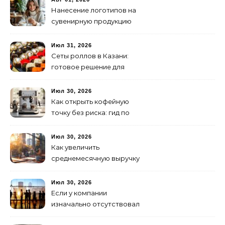
Нанесение логотипов на
сувенирную продукцию
Июл 31, 2026
Сеты роллов в Казани:
готовое решение для
ужина и встречи с
друзьями
Июл 30, 2026
Как открыть кофейную
точку без риска: гид по
аренде для начинающих
Июл 30, 2026
Как увеличить
среднемесячную выручку
малого бизнеса без
лишних затрат
Июл 30, 2026
Если у компании
изначально отсутствовал
брендинг: с чего начать и