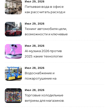
как не утонуть в хаосе
Июл 29, 2026
Питьевая вода в офисе:
как рассчитать расход и
организовать снабжение
Июл 29, 2026
Тюнинг автомобиля цели,
возможности и ключевые
особенности доработки
транспортных средств
Июл 28, 2026
AI-музыка 2026 против
2025: какие технологии
стали мощнее и почему
создание клипов
Июл 28, 2026
изменилось навсегда
Водоснабжение и
пожаротушение на
объекте: какое
оборудование
Июл 28, 2026
предусмотреть заранее
Торговые холодильные
витрины для магазинов.