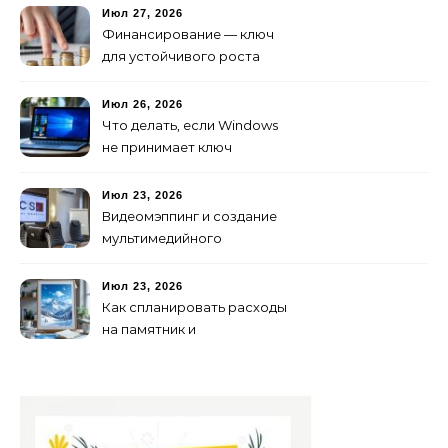
Июл 27, 2026
Финансирование — ключ
для устойчивого роста
любого бизнеса
Июл 26, 2026
Что делать, если Windows
не принимает ключ
активации
Июл 23, 2026
Видеомэппинг и создание
мультимедийного
контента: технологии
будущего для пространств
Июл 23, 2026
Как спланировать расходы
на памятник и
благоустройство могилы
без лишних переплат