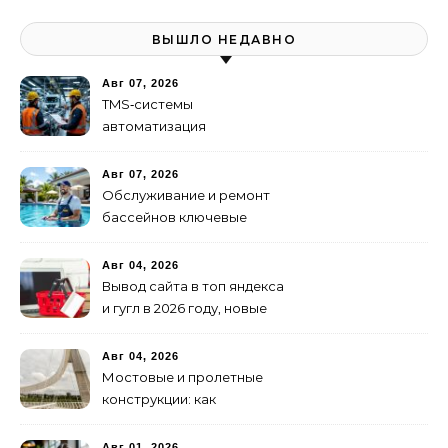
ВЫШЛО НЕДАВНО
Авг 07, 2026
TMS‑системы
автоматизация
транспортных процессов
Авг 07, 2026
Обслуживание и ремонт
бассейнов ключевые
услуги
Авг 04, 2026
Вывод сайта в топ яндекса
и гугл в 2026 году, новые
недостижимые реалии
Авг 04, 2026
Мостовые и пролетные
конструкции: как
организовать
изготовление и поставку
Авг 01, 2026