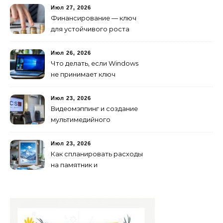
Июл 27, 2026
Финансирование — ключ
для устойчивого роста
любого бизнеса
Июл 26, 2026
Что делать, если Windows
не принимает ключ
активации
Июл 23, 2026
Видеомэппинг и создание
мультимедийного
контента: технологии
будущего для пространств
Июл 23, 2026
Как спланировать расходы
на памятник и
благоустройство могилы
без лишних переплат