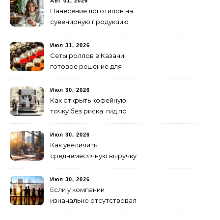
Авг 01, 2026
Нанесение логотипов на
сувенирную продукцию
Июл 31, 2026
Сеты роллов в Казани:
готовое решение для
ужина и встречи с
друзьями
Июл 30, 2026
Как открыть кофейную
точку без риска: гид по
аренде для начинающих
Июл 30, 2026
Как увеличить
среднемесячную выручку
малого бизнеса без
лишних затрат
Июл 30, 2026
Если у компании
изначально отсутствовал
брендинг: с чего начать и