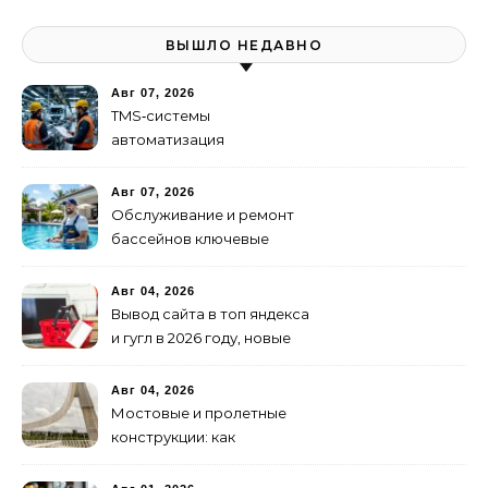
ВЫШЛО НЕДАВНО
Авг 07, 2026
TMS‑системы
автоматизация
транспортных процессов
Авг 07, 2026
Обслуживание и ремонт
бассейнов ключевые
услуги
Авг 04, 2026
Вывод сайта в топ яндекса
и гугл в 2026 году, новые
недостижимые реалии
Авг 04, 2026
Мостовые и пролетные
конструкции: как
организовать
изготовление и поставку