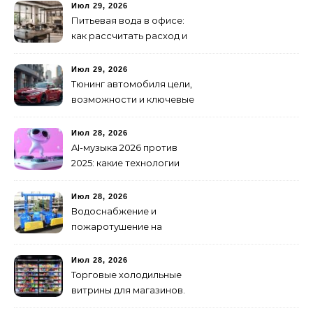
как не утонуть в хаосе
Июл 29, 2026
Питьевая вода в офисе:
как рассчитать расход и
организовать снабжение
Июл 29, 2026
Тюнинг автомобиля цели,
возможности и ключевые
особенности доработки
транспортных средств
Июл 28, 2026
AI-музыка 2026 против
2025: какие технологии
стали мощнее и почему
создание клипов
Июл 28, 2026
изменилось навсегда
Водоснабжение и
пожаротушение на
объекте: какое
оборудование
Июл 28, 2026
предусмотреть заранее
Торговые холодильные
витрины для магазинов.