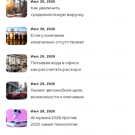
Июл 30, 2026
Как увеличить
среднемесячную выручку
малого бизнеса без
лишних затрат
Июл 30, 2026
Если у компании
изначально отсутствовал
брендинг: с чего начать и
как не утонуть в хаосе
Июл 29, 2026
Питьевая вода в офисе:
как рассчитать расход и
организовать снабжение
Июл 29, 2026
Тюнинг автомобиля цели,
возможности и ключевые
особенности доработки
транспортных средств
Июл 28, 2026
AI-музыка 2026 против
2025: какие технологии
стали мощнее и почему