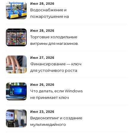
создание клипов
Июл 28, 2026
изменилось навсегда
Водоснабжение и
пожаротушение на
объекте: какое
оборудование
Июл 28, 2026
предусмотреть заранее
Торговые холодильные
витрины для магазинов.
Июл 27, 2026
Финансирование — ключ
для устойчивого роста
любого бизнеса
Июл 26, 2026
Что делать, если Windows
не принимает ключ
активации
Июл 23, 2026
Видеомэппинг и создание
мультимедийного
контента: технологии