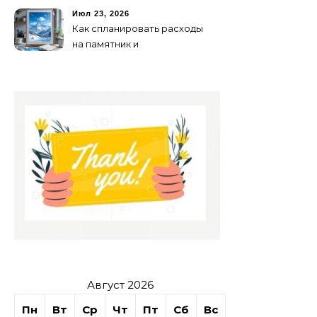
будущего для пространств
Июл 23, 2026
Как спланировать расходы
на памятник и
благоустройство могилы
без лишних переплат
Август 2026
Пн
Вт
Ср
Чт
Пт
Сб
Вс