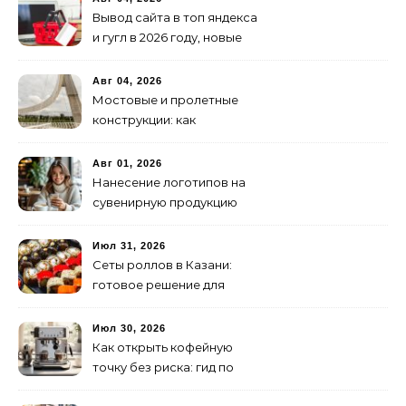
Вывод сайта в топ яндекса
и гугл в 2026 году, новые
недостижимые реалии
Авг 04, 2026
Мостовые и пролетные
конструкции: как
организовать
изготовление и поставку
Авг 01, 2026
Нанесение логотипов на
сувенирную продукцию
Июл 31, 2026
Сеты роллов в Казани:
готовое решение для
ужина и встречи с
друзьями
Июл 30, 2026
Как открыть кофейную
точку без риска: гид по
аренде для начинающих