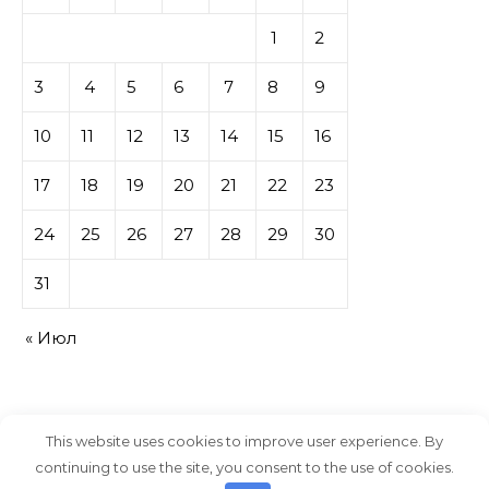
1
2
3
4
5
6
7
8
9
10
11
12
13
14
15
16
17
18
19
20
21
22
23
24
25
26
27
28
29
30
31
« Июл
This website uses cookies to improve user experience. By
continuing to use the site, you consent to the use of cookies.
Тема Graceful от
Optima Themes