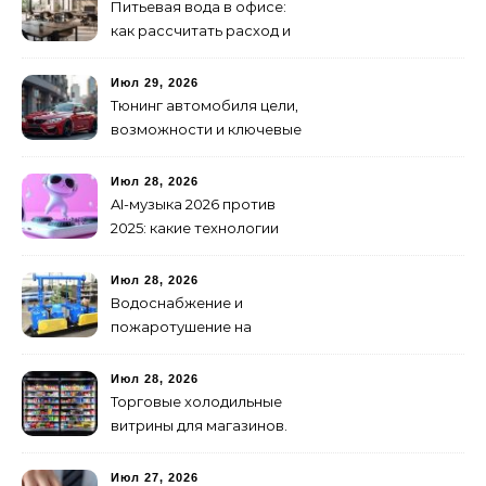
Питьевая вода в офисе:
как рассчитать расход и
организовать снабжение
Июл 29, 2026
Тюнинг автомобиля цели,
возможности и ключевые
особенности доработки
транспортных средств
Июл 28, 2026
AI-музыка 2026 против
2025: какие технологии
стали мощнее и почему
создание клипов
Июл 28, 2026
изменилось навсегда
Водоснабжение и
пожаротушение на
объекте: какое
оборудование
Июл 28, 2026
предусмотреть заранее
Торговые холодильные
витрины для магазинов.
Июл 27, 2026