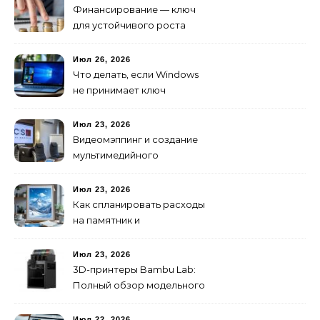
Финансирование — ключ
для устойчивого роста
любого бизнеса
Июл 26, 2026
Что делать, если Windows
не принимает ключ
активации
Июл 23, 2026
Видеомэппинг и создание
мультимедийного
контента: технологии
будущего для пространств
Июл 23, 2026
Как спланировать расходы
на памятник и
благоустройство могилы
без лишних переплат
Июл 23, 2026
3D-принтеры Bambu Lab:
Полный обзор модельного
ряда и технологий 2026
года
Июл 22, 2026