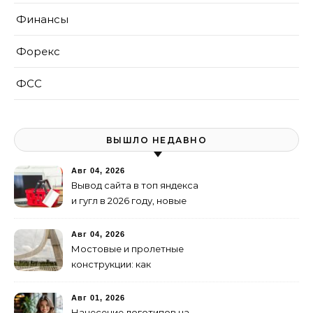
Финансы
Форекс
ФСС
ВЫШЛО НЕДАВНО
Авг 04, 2026
Вывод сайта в топ яндекса
и гугл в 2026 году, новые
недостижимые реалии
Авг 04, 2026
Мостовые и пролетные
конструкции: как
организовать
изготовление и поставку
Авг 01, 2026
Нанесение логотипов на