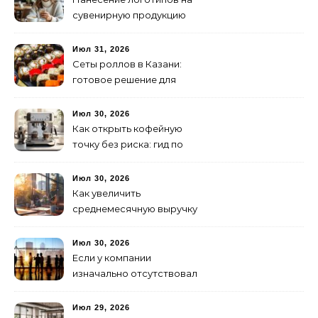
сувенирную продукцию
Июл 31, 2026
Сеты роллов в Казани:
готовое решение для
ужина и встречи с
друзьями
Июл 30, 2026
Как открыть кофейную
точку без риска: гид по
аренде для начинающих
Июл 30, 2026
Как увеличить
среднемесячную выручку
малого бизнеса без
лишних затрат
Июл 30, 2026
Если у компании
изначально отсутствовал
брендинг: с чего начать и
как не утонуть в хаосе
Июл 29, 2026