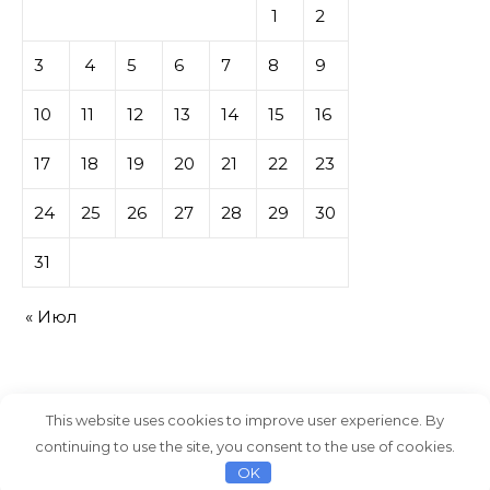
1
2
3
4
5
6
7
8
9
10
11
12
13
14
15
16
17
18
19
20
21
22
23
24
25
26
27
28
29
30
31
« Июл
This website uses cookies to improve user experience. By
continuing to use the site, you consent to the use of cookies.
Тема Graceful от
Optima Themes
OK