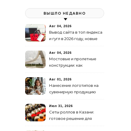
ВЫШЛО НЕДАВНО
Авг 04, 2026
Вывод сайта в топ яндекса
и гугл в 2026 году, новые
недостижимые реалии
Авг 04, 2026
Мостовые и пролетные
конструкции: как
организовать
изготовление и поставку
Авг 01, 2026
Нанесение логотипов на
сувенирную продукцию
Июл 31, 2026
Сеты роллов в Казани:
готовое решение для
ужина и встречи с