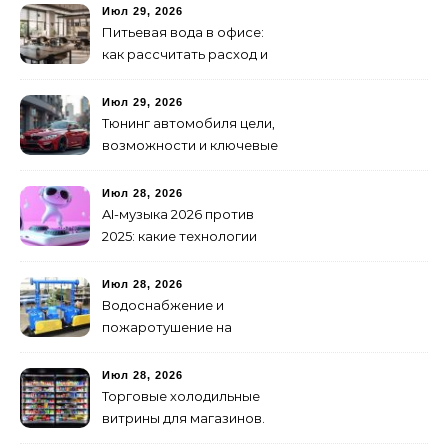
как не утонуть в хаосе
Июл 29, 2026
Питьевая вода в офисе:
как рассчитать расход и
организовать снабжение
Июл 29, 2026
Тюнинг автомобиля цели,
возможности и ключевые
особенности доработки
транспортных средств
Июл 28, 2026
AI-музыка 2026 против
2025: какие технологии
стали мощнее и почему
создание клипов
Июл 28, 2026
изменилось навсегда
Водоснабжение и
пожаротушение на
объекте: какое
оборудование
Июл 28, 2026
предусмотреть заранее
Торговые холодильные
витрины для магазинов.