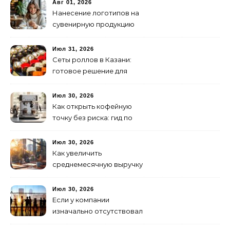
изготовление и поставку
Авг 01, 2026
Нанесение логотипов на
сувенирную продукцию
Июл 31, 2026
Сеты роллов в Казани:
готовое решение для
ужина и встречи с
друзьями
Июл 30, 2026
Как открыть кофейную
точку без риска: гид по
аренде для начинающих
Июл 30, 2026
Как увеличить
среднемесячную выручку
малого бизнеса без
лишних затрат
Июл 30, 2026
Если у компании
изначально отсутствовал
брендинг: с чего начать и