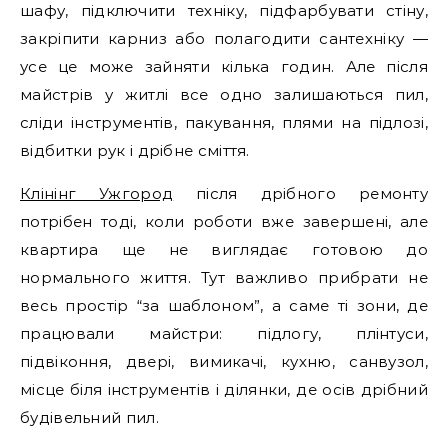
шафу, підключити техніку, підфарбувати стіну,
закріпити карниз або полагодити сантехніку —
усе це може зайняти кілька годин. Але після
майстрів у житлі все одно залишаються пил,
сліди інструментів, пакування, плями на підлозі,
відбитки рук і дрібне сміття.
Клінінг Ужгород
після дрібного ремонту
потрібен тоді, коли роботи вже завершені, але
квартира ще не виглядає готовою до
нормального життя. Тут важливо прибрати не
весь простір “за шаблоном”, а саме ті зони, де
працювали майстри: підлогу, плінтуси,
підвіконня, двері, вимикачі, кухню, санвузол,
місце біля інструментів і ділянки, де осів дрібний
будівельний пил.