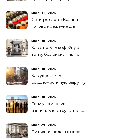
Июл 31, 2026
Сеты роллов в Казани:
готовое решение для
ужина и встречи с
друзьями
Июл 30, 2026
Как открыть кофейную
точку без риска: гид по
аренде для начинающих
Июл 30, 2026
Как увеличить
среднемесячную выручку
малого бизнеса без
лишних затрат
Июл 30, 2026
Если у компании
изначально отсутствовал
брендинг: с чего начать и
как не утонуть в хаосе
Июл 29, 2026
Питьевая вода в офисе: