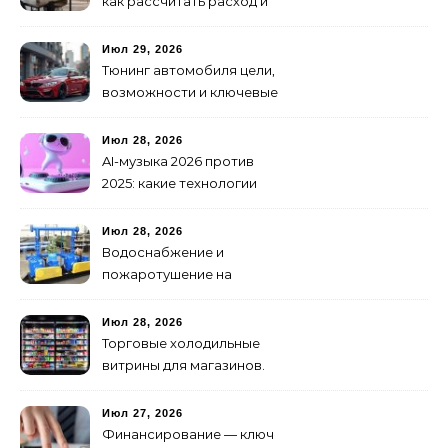
как рассчитать расход и
организовать снабжение
Июл 29, 2026
Тюнинг автомобиля цели,
возможности и ключевые
особенности доработки
транспортных средств
Июл 28, 2026
AI-музыка 2026 против
2025: какие технологии
стали мощнее и почему
создание клипов
Июл 28, 2026
изменилось навсегда
Водоснабжение и
пожаротушение на
объекте: какое
оборудование
Июл 28, 2026
предусмотреть заранее
Торговые холодильные
витрины для магазинов.
Июл 27, 2026
Финансирование — ключ