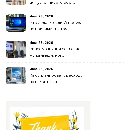
для устойчивого роста
любого бизнеса
Июл 26, 2026
Что делать, если Windows
не принимает ключ
активации
Июл 23, 2026
Видеомэппинг и создание
мультимедийного
контента: технологии
будущего для пространств
Июл 23, 2026
Как спланировать расходы
на памятник и
благоустройство могилы
без лишних переплат