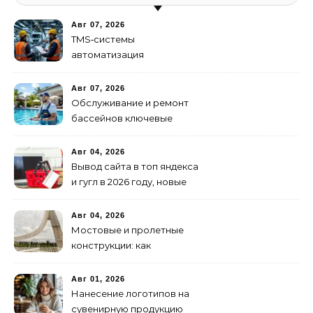
Авг 07, 2026
TMS‑системы
автоматизация
транспортных процессов
Авг 07, 2026
Обслуживание и ремонт
бассейнов ключевые
услуги
Авг 04, 2026
Вывод сайта в топ яндекса
и гугл в 2026 году, новые
недостижимые реалии
Авг 04, 2026
Мостовые и пролетные
конструкции: как
организовать
изготовление и поставку
Авг 01, 2026
Нанесение логотипов на
сувенирную продукцию