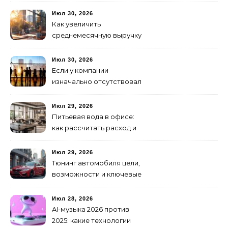
Июл 30, 2026
Как увеличить
среднемесячную выручку
малого бизнеса без
лишних затрат
Июл 30, 2026
Если у компании
изначально отсутствовал
брендинг: с чего начать и
как не утонуть в хаосе
Июл 29, 2026
Питьевая вода в офисе:
как рассчитать расход и
организовать снабжение
Июл 29, 2026
Тюнинг автомобиля цели,
возможности и ключевые
особенности доработки
транспортных средств
Июл 28, 2026
AI-музыка 2026 против
2025: какие технологии