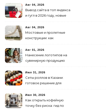
Авг 04, 2026
Вывод сайта в топ яндекса
и гугл в 2026 году, новые
недостижимые реалии
Авг 04, 2026
Мостовые и пролетные
конструкции: как
организовать
изготовление и поставку
Авг 01, 2026
Нанесение логотипов на
сувенирную продукцию
Июл 31, 2026
Сеты роллов в Казани:
готовое решение для
ужина и встречи с
друзьями
Июл 30, 2026
Как открыть кофейную
точку без риска: гид по
аренде для начинающих