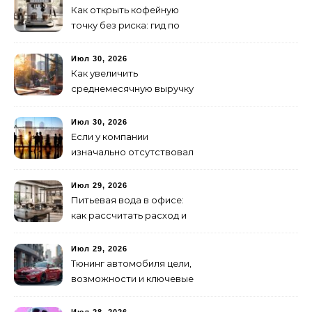
Как открыть кофейную
точку без риска: гид по
аренде для начинающих
Июл 30, 2026
Как увеличить
среднемесячную выручку
малого бизнеса без
лишних затрат
Июл 30, 2026
Если у компании
изначально отсутствовал
брендинг: с чего начать и
как не утонуть в хаосе
Июл 29, 2026
Питьевая вода в офисе:
как рассчитать расход и
организовать снабжение
Июл 29, 2026
Тюнинг автомобиля цели,
возможности и ключевые
особенности доработки
транспортных средств
Июл 28, 2026