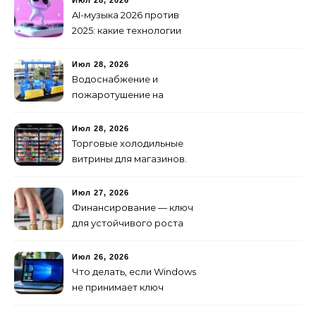
AI-музыка 2026 против
2025: какие технологии
стали мощнее и почему
создание клипов
Июл 28, 2026
изменилось навсегда
Водоснабжение и
пожаротушение на
объекте: какое
оборудование
Июл 28, 2026
предусмотреть заранее
Торговые холодильные
витрины для магазинов.
Июл 27, 2026
Финансирование — ключ
для устойчивого роста
любого бизнеса
Июл 26, 2026
Что делать, если Windows
не принимает ключ
активации