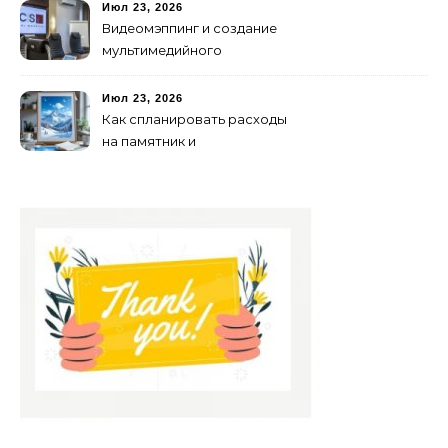
Июл 23, 2026
Видеомэппинг и создание
мультимедийного
контента: технологии
будущего для пространств
Июл 23, 2026
Как спланировать расходы
на памятник и
благоустройство могилы
без лишних переплат