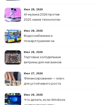
особенности доработки
транспортных средств
Июл 28, 2026
AI-музыка 2026 против
2025: какие технологии
стали мощнее и почему
создание клипов
Июл 28, 2026
изменилось навсегда
Водоснабжение и
пожаротушение на
объекте: какое
оборудование
Июл 28, 2026
предусмотреть заранее
Торговые холодильные
витрины для магазинов.
Июл 27, 2026
Финансирование — ключ
для устойчивого роста
любого бизнеса
Июл 26, 2026
Что делать, если Windows
не принимает ключ