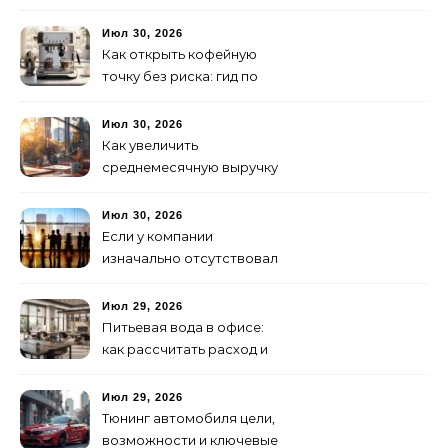
ужина и встречи с
друзьями
Июл 30, 2026
Как открыть кофейную
точку без риска: гид по
аренде для начинающих
Июл 30, 2026
Как увеличить
среднемесячную выручку
малого бизнеса без
лишних затрат
Июл 30, 2026
Если у компании
изначально отсутствовал
брендинг: с чего начать и
как не утонуть в хаосе
Июл 29, 2026
Питьевая вода в офисе:
как рассчитать расход и
организовать снабжение
Июл 29, 2026
Тюнинг автомобиля цели,
возможности и ключевые