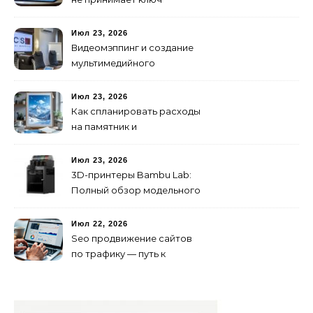
активации
Июл 23, 2026
Видеомэппинг и создание
мультимедийного
контента: технологии
будущего для пространств
Июл 23, 2026
Как спланировать расходы
на памятник и
благоустройство могилы
без лишних переплат
Июл 23, 2026
3D-принтеры Bambu Lab:
Полный обзор модельного
ряда и технологий 2026
года
Июл 22, 2026
Seo продвижение сайтов
по трафику — путь к
развитию бизнеса в
онлайне